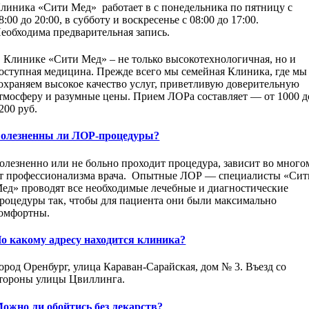
линика «Сити Мед» работает в с понедельника по пятницу с
8:00 до 20:00, в субботу и воскресенье с 08:00 до 17:00.
еобходима предварительная запись.
 Клинике «Сити Мед» – не только высокотехнологичная, но и
оступная медицина. Прежде всего мы семейная Клиника, где мы
охраняем высокое качество услуг, приветливую доверительную
тмосферу и разумные цены. Прием ЛОРа составляет — от 1000 д
200 руб.
олезненны ли ЛОР-процедуры?
олезненно или не больно проходит процедура, зависит во много
т профессионализма врача. Опытные ЛОР — специалисты «Сит
ед» проводят все необходимые лечебные и диагностические
роцедуры так, чтобы для пациента они были максимально
омфортны.
о какому адресу находится клиника?
ород Оренбург, улица Караван-Сарайская, дом № 3. Въезд со
тороны улицы Цвиллинга.
ожно ли обойтись без лекарств?