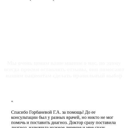
ОТЗЫВЫ НАШИХ ПАЦИЕНТОВ
Мы очень ценим ваше мнение о нас, по этому
всегда просим оставлять отзывы, они помогают
нашим пациентам сделать правильный выбор
Спасибо Горбаневой Г.А. за помощь! До ее
консультации был у разных врачей, но никто не мог
помочь и поставить диагноз. Доктор сразу поставила
диагноз, назначила нужное лечение и мне сразу