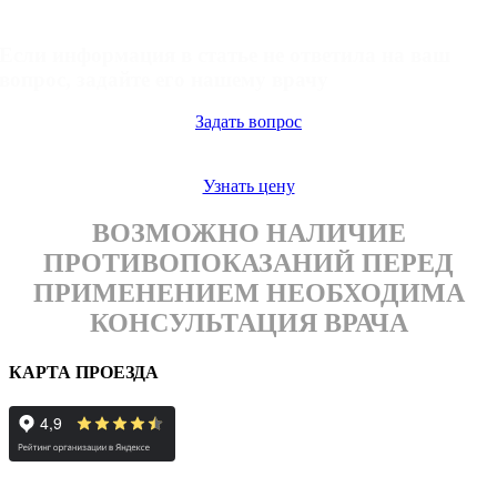
Задать вопрос
Если информация в статье не ответила на ваш
вопрос, задайте его нашему врачу
Задать вопрос
Узнать цену
ВОЗМОЖНО НАЛИЧИЕ
ПРОТИВОПОКАЗАНИЙ ПЕРЕД
ПРИМЕНЕНИЕМ НЕОБХОДИМА
КОНСУЛЬТАЦИЯ ВРАЧА
КАРТА ПРОЕЗДА