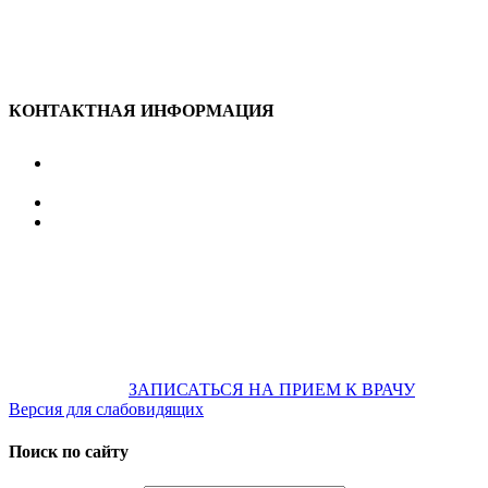
КОНТАКТНАЯ ИНФОРМАЦИЯ
улица Караван-Сарайская, дом 3, Оренбург,
Оренбургская обл., 460006
607-500
+7 922 886 75 00
График:
ПН.-ПТ.
8:00 — 20:00
СБ.-ВС.
08:00 — 17:00
На общественном транспорте:
по ул. Цвиллинга,
остановка «РЫБАКОВСКАЯ» Автобус: 18; 22; 25; 47; 48; 124;
126
по проспекту Парковый, остановка «Караван-Сарай»
Автобус: 19; 31; 33; 43; 51; 52; 56; 57; 101; 156
Не забудьте
предварительно
ЗАПИСАТЬСЯ НА ПРИЕМ К ВРАЧУ
Версия для слабовидящих
Поиск по сайту