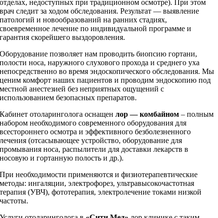
отделах, недоступных при традиционном осмотре). При этом
врач следит за ходом обследования. Результат — выявление
патологий и новообразований на ранних стадиях,
своевременное лечение по индивидуальной программе и
гарантия скорейшего выздоровления.
Оборудование позволяет нам проводить биопсию гортани,
полости носа, наружного слухового прохода и среднего уха
непосредственно во время эндоскопического обследования. Мы
ценим комфорт наших пациентов и проводим эндоскопию под
местной анестезией без неприятных ощущений с
использованием безопасных препаратов.
Кабинет отоларинголога оснащен
лор — комбайном
– полным
набором необходимого современного оборудования для
всестороннего осмотра и эффективного безболезненного
лечения (отсасывающее устройство, оборудование для
промывания носа, распылители для доставки лекарств в
носовую и гортанную полость и др.).
При необходимости применяются и физиотерапевтические
методы: ингаляции, электрофорез, ультравысокочастотная
терапия (УВЧ), фототерапия, электролечение токами низкой
частоты.
Услуги отоларинголога в
«Сити Мед»
лор клинике с таким