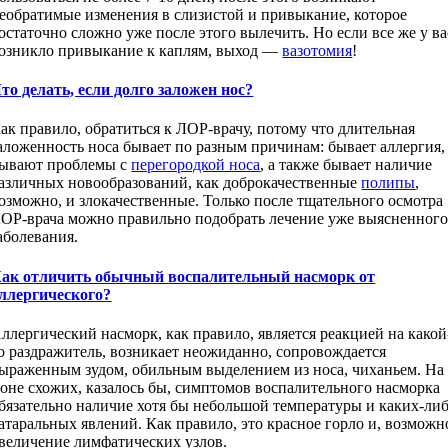
еобратимые изменения в слизистой и привыкание, которое
остаточно сложно уже после этого вылечить. Но если все же у ва
озникло привыкание к каплям, выход —
вазотомия
!
то делать, если долго заложен нос?
ак правило, обратиться к ЛОР-врачу, потому что длительная
аложенность носа бывает по разным причинам: бывает аллергия,
ывают проблемы с
перегородкой носа
, а также бывает наличие
азличных новообразований, как доброкачественные
полипы
,
озможно, и злокачественные. Только после тщательного осмотра
ОР-врача можно правильно подобрать лечение уже выясненног
аболевания.
ак отличить обычный воспалительный насморк от
ллергического?
ллергический насморк, как правило, является реакцией на какой
о раздражитель, возникает неожиданно, сопровождается
ыраженным зудом, обильным выделением из носа, чиханьем. На
оне схожих, казалось бы, симптомов воспалительного насморка
бязательно наличие хотя бы небольшой температуры и каких-ли
атаральных явлений. Как правило, это красное горло и, возможн
величение лимфатических узлов.