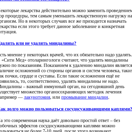
екоторые лекарства действительно можно заменить проведение
ор процедуры, тем самым уменьшить лекарственную нагрузку н
рганизм. Но в некоторых случаях все же приходится назначать
екарства если этого требует данное заболевание и конкретная
итуация.
далять или не удалять миндалины?
сть мнение у некоторых врачей, что их обязательно надо удалять
 «Сити Мед» отоларингологи считают, что удалять миндалины
ужно по показаниям. Показанием к удалению миндалин являетс
аличие осложнений со стороны органов и систем человека, таки
ак почки, сердце и суставы. Если такие осложнения ещё не
оявились, то, соответственно, удалять миндалины не надо.
индалины – важный иммунный орган, на сегодняшний день
уществует множество органосохраняющих методик лечения
апример —
лакунотомия
, или
промывание миндалин
.
ак долго можно пользоваться сосудосуживающими каплями
а это современная наука даёт довольно простой ответ – без
обочных эффектов сосудосуживающими каплями можно
ользоваться не более 7-10 дней, после этого возникают