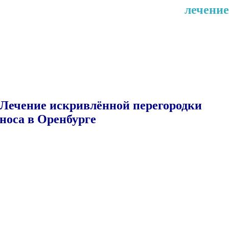
Искривленная перегородка носа
лечение
Здесь, вы можете узнать новых
возможностях в диагностике и лечении
искривленной носовой перегородки
Лечение искривлённой перегородки
носа в Оренбурге