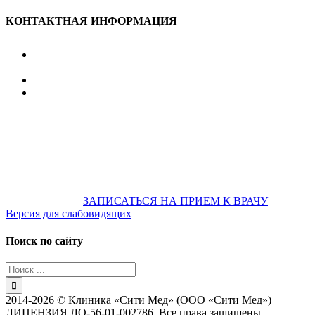
КОНТАКТНАЯ ИНФОРМАЦИЯ
улица Караван-Сарайская, дом 3, Оренбург,
Оренбургская обл., 460006
607-500
+7 922 886 75 00
График:
ПН.-ПТ.
8:00 — 20:00
СБ.-ВС.
08:00 — 17:00
На общественном транспорте:
по ул. Цвиллинга,
остановка «РЫБАКОВСКАЯ» Автобус: 18; 22; 25; 47; 48; 124;
126
по проспекту Парковый, остановка «Караван-Сарай»
Автобус: 19; 31; 33; 43; 51; 52; 56; 57; 101; 156
Не забудьте
предварительно
ЗАПИСАТЬСЯ НА ПРИЕМ К ВРАЧУ
Версия для слабовидящих
Поиск по сайту
Результат
поиска:
2014-2026 © Клиника «Сити Мед» (ООО «Сити Мед»)
ЛИЦЕНЗИЯ ЛО-56-01-002786. Все права защищены.