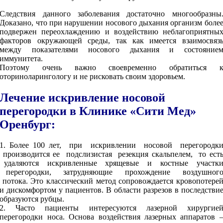
Следствия данного заболевания достаточно многообразны
Доказано, что при нарушении носового дыхания организм боле
подвержен переохлаждению и воздействию неблагоприятны
факторов окружающей среды, так как имеется взаимосвяз
между показателями носового дыхания и состояние
иммунитета.
Поэтому очень важно своевременно обратиться 
оториноларингологу и не рисковать своим здоровьем.
Лечение искривление носовой
перегородки в Клинике «Сити Мед»
Оренбург:
1. Более 100 лет, при искривлении носовой перегородк
производится ее подслизистая резекция скальпелем, то ест
удаляются искривленные хрящевые и костные участк
перегородки, затрудняющие прохождение воздушног
потока. Это классический метод сопровождается кровопотере
и дискомфортом у пациентов. В области разрезов в последстви
образуются рубцы.
2. Часто пациенты интересуются лазерной хирургие
перегородки носа. Основа воздействия лазерных аппаратов 