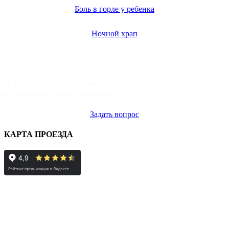
Боль в горле у ребенка
Ночной храп
Задать вопрос
Не нашли что искали? Задайте нам вопрос мы
обязательно вам поможем
Задать вопрос
КАРТА ПРОЕЗДА