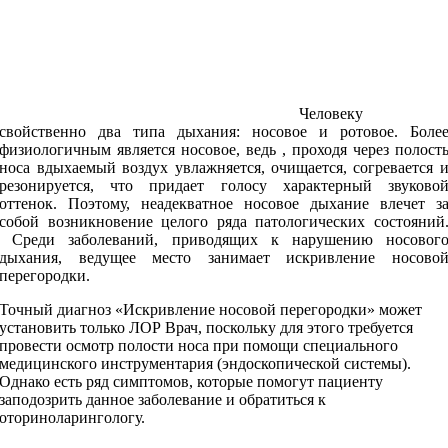
Человеку
свойственно два типа дыхания: носовое и ротовое. Боле
физиологичным является носовое, ведь , проходя через полост
носа вдыхаемый воздух увлажняется, очищается, согревается 
резонируется, что придает голосу характерный звуково
оттенок. Поэтому, неадекватное носовое дыхание влечет з
собой возникновение целого ряда патологических состояний
Среди заболеваний, приводящих к нарушению носовог
дыхания, ведущее место занимает искривление носово
перегородки.
Точный диагноз «Искривление носовой перегородки» может
установить только ЛОР Врач, поскольку для этого требуется
провести осмотр полости носа при помощи специального
медицинского инструментария (эндоскопической системы).
Однако есть ряд симптомов, которые помогут пациенту
заподозрить данное заболевание и обратиться к
оториноларингологу.