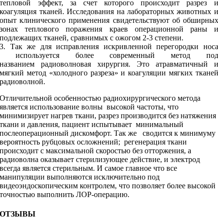
тепловой эффект, за счет которого происходит разрез 
коагуляция тканей. Исследования на лабораторных животных 
опыт клинического применения свидетельствуют об обширны
зонах теплового поражения краев операционной раны 
подлежащих тканей, сравнимых с ожогом 2-3 степени.
3. Так же для исправления искривленной перегородки нос
используется более современный метод по
названием радиоволновая хирургия. Это атравматичный 
мягкий метод «холодного разреза» и коагуляции мягких ткане
радиоволной.
Отличительной особенностью радиохирургического метода
является использование волны высокой частоты, что
минимизирует нагрев ткани, разрез производится без натяжения
ткани и давления, пациент испытывает минимальный
послеоперационный дискомфорт. Так же сводится к минимуму
вероятность рубцовых осложнений; регенерация ткани
происходит с максимальной скоростью без отторжения, а
радиоволна оказывает стерилизующее действие, и электрод
всегда является стерильным. И самое главное что все
манипуляции выполняются исключительно под
видеоэндоскопическим контролем, что позволяет более высокой
точностью выполнить ЛОР-операцию.
ОТЗЫВЫ