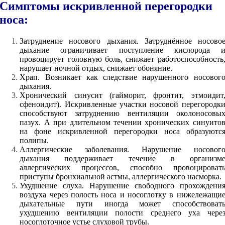
Симптомы искривленной перегородки
носа:
Затруднение носового дыхания. Затруднённое носово
дыхание ограничивает поступление кислорода 
провоцирует головную боль, снижает работоспособность
нарушает ночной отдых, снижает обоняние.
Храп. Возникает как следствие нарушенного носовог
дыхания.
Хронический синусит (гайморит, фронтит, этмоидит
сфеноидит). Искривленные участки носовой перегородк
способствуют затруднению вентиляции околоносовы
пазух. А при длительном течении хронических синуито
на фоне искривленной перегородки носа образуютс
полипы.
Аллергические заболевания. Нарушение носовог
дыхания поддерживает течение в организм
аллергических процессов, способно провоцироват
приступы бронхиальной астмы, аллергического насморка.
Ухудшение слуха. Нарушение свободного прохождени
воздуха через полость носа и носоглотку в нижележащи
дыхательные пути иногда может способствоват
ухудшению вентиляции полости среднего уха чере
носоглоточное устье слуховой трубы.