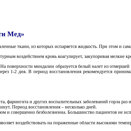
ти Мед»
ленные ткани, из которых испаряется жидкость.
При этом и сам
атурным воздействием кровь коагулирует, закупоривая мелкие к
. На поверхности миндалин образуется белый налет из отмершей
ерез 1-2 дня. В период восстановления рекомендуется приним
та, фарингита и других воспалительных заболеваний горла раз и
минут. Период восстановления – несколько дней.
зом и совершенно безболезненна. Большинство пациентов не ис
зволяет воздействовать на пораженные области высокими темпе