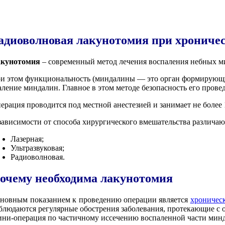
Здесь, вы можете узнать о хирур
адиоволновая лакунотомия при хроничес
кунотомия
– современный метод лечения воспаления небных м
и этом функциональность (миндалины — это орган формирующий
аление миндалин. Главное в этом методе безопасность его прове
ерация проводится под местной анестезией и занимает не более
зависимости от способа хирургического вмешательства различа
Лазерная;
Ультразвуковая;
Радиоволновая.
очему необходима лакунотомия
новным показанием к проведению операции является
хроничес
блюдаются регулярные обострения заболевания, протекающие с 
ни-операция по частичному иссечению воспаленной части минда