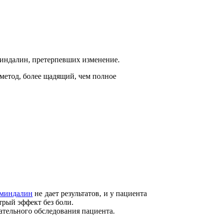
оволновым скальпелем
миндалин, претерпевших изменение.
метод, более щадящий, чем полное
 миндалин
не дает результатов, и у пациента
трый эффект без боли.
ательного обследования пациента.