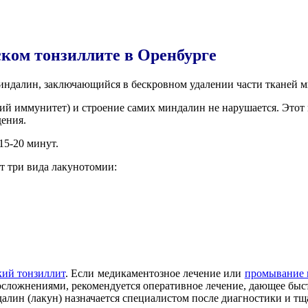
гическом малоинвазивном лечении ради
ком тонзиллите в Оренбурге
индалин, заключающийся в бескровном удалении части тканей 
 иммунитет) и строение самих миндалин не нарушается. Этот 
дения.
 15-20 минут.
ют три вида лакунотомии:
кий тонзиллит
. Если медикаментозное лечение или
промывание
осложнениями, рекомендуется оперативное лечение, дающее быс
лин (лакун) назначается специалистом после диагностики и тщ