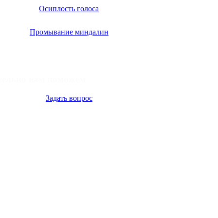
Осиплость голоса
Промывание миндалин
ательно вам поможем
Задать вопрос