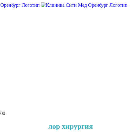
:00
адиоволновая
лор хирургия