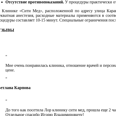
Отсутствие противопоказаний.
У процедуры практически о
Клинике «Сити Мед», расположенной по адресу улица Карава
екватная анестезия, расходные материалы применяются в соот
оцедуры составляет 10-15 минут. Специальные ограничения пос
ТЗЫВЫ
Мне очень понравилась клиника, отношение врачей и персона
цене.
етлана Карпова
До того как посетила Лор клинику сити мед, прошла еще 2 час
Отдельное спасибо Игорю Владимировичу!