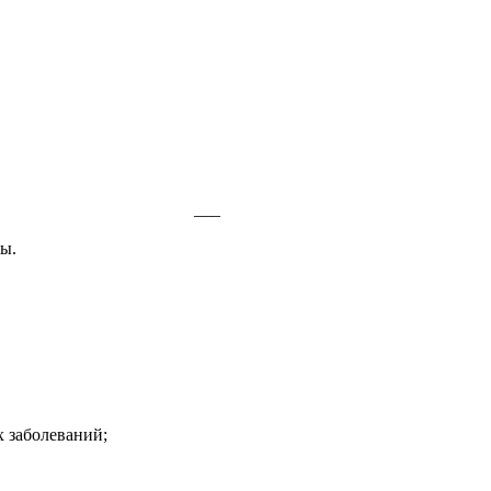
___
ны.
 заболеваний;