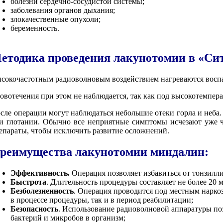
болезни сердечно-сосудистой системы;
заболевания органов дыхания;
злокачественные опухоли;
беременность.
етодика проведения лакунотомии в «Си
сокочастотным радиоволновым воздействием нагреваются воспа
овотечения при этом не наблюдается, так как под высокотемпер
сле операции могут наблюдаться небольшие отеки горла и неба
и глотании. Обычно все неприятные симптомы исчезают уже ч
епараты, чтобы исключить развитие осложнений.
реимущества лакунотомии миндалин:
Эффективность.
Операция позволяет избавиться от тонзилли
Быстрота
. Длительность процедуры составляет не более 20 
Безболезненность
. Операция проводится под местным нарко
в процессе процедуры, так и в период реабилитации;
Безопасность
. Использование радиоволновой аппаратуры по
бактерий и микробов в организм;