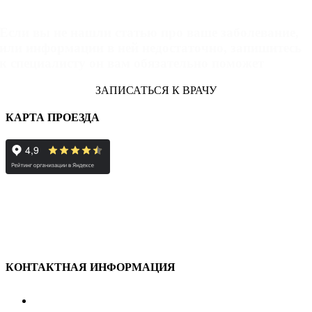
Запись к специалисту
Если вы не нашли статью про ваше заболевание,
или информации в ней недостаточно, запишитесь
к специалисту он вам обязательно поможет
ЗАПИСАТЬСЯ К ВРАЧУ
КАРТА ПРОЕЗДА
КОНТАКТНАЯ ИНФОРМАЦИЯ
улица Караван-Сарайская, дом 3, Оренбург,