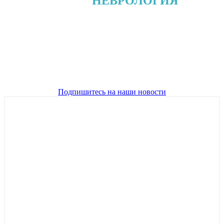
Статьи
НЕВРОЛОГИЯ
Здесь вы можете найти медицинские
знания о том как заботиться о своем
здоровье правильно
Подпишитесь на наши новости