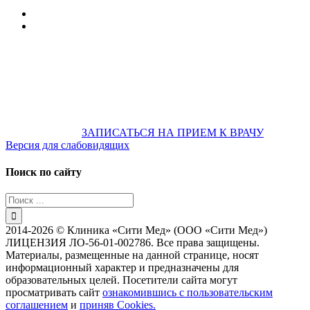
Оренбургская обл., 460006
607-500
+7 922 886 75 00
График:
ПН.-ПТ.
8:00 — 20:00
СБ.-ВС.
08:00 — 17:00
На общественном транспорте:
по ул. Цвиллинга,
остановка «РЫБАКОВСКАЯ» Автобус: 18; 22; 25; 47; 48; 124;
126
по проспекту Парковый, остановка «Караван-Сарай»
Автобус: 19; 31; 33; 43; 51; 52; 56; 57; 101; 156
Не забудьте
предварительно
ЗАПИСАТЬСЯ НА ПРИЕМ К ВРАЧУ
Версия для слабовидящих
Поиск по сайту
Результат
поиска:
2014-2026 © Клиника «Сити Мед» (ООО «Сити Мед»)
ЛИЦЕНЗИЯ ЛО-56-01-002786. Все права защищены.
Материалы, размещенные на данной странице, носят
информационный характер и предназначены для
образовательных целей. Посетители сайта могут
просматривать сайт
ознакомившись с пользовательским
соглашением
и
приняв Cookies.