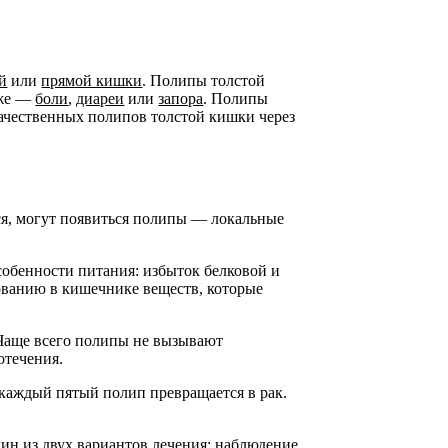
й
или
прямой кишки
. Полипы толстой
еже —
боли
,
диареи
или
запора
. Полипы
ачественных полипов толстой кишки через
ся, могут появиться полипы — локальные
собенности питания: избыток белковой и
ованию в кишечнике веществ, которые
 Чаще всего полипы не вызывают
отечения.
 каждый пятый полип превращается в рак.
ин из двух вариантов лечения: наблюдение