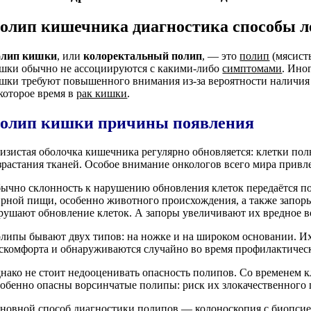
олип кишечника диагностика способы л
лип кишки
, или
колоректальный полип
, — это
полип
(мясист
шки обычно не ассоциируются с какими-либо
симптомами
. Ино
шки требуют повышенного внимания из-за вероятности наличия 
которое время в
рак кишки
.
олип кишки причины появления
изистая оболочка кишечника регулярно обновляется: клетки пол
зрастания тканей. Особое внимание онкологов всего мира прив
ычно склонность к нарушению обновления клеток передаётся по 
рной пищи, особенно животного происхождения, а также запор
рушают обновление клеток. А запоры увеличивают их вредное в
липы бывают двух типов: на ножке и на широком основании. Их
скомфорта и обнаруживаются случайно во время профилактическ
нако не стоит недооценивать опасность полипов. Со временем к
обенно опасны ворсинчатые полипы: риск их злокачественного 
новной способ диагностики полипов — колоноскопия с биопсией