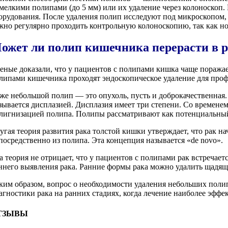
 мелкими полипами (до 5 мм) или их удаление через колоноскоп
орудования. После удаления полип исследуют под микроскопом,
жно регулярно проходить контрольную колоноскопию, так как н
ожет ли полип кишечника перерасти в 
еные доказали, что у пациентов с полипами кишка чаще поража
липами кишечника проходят эндоскопическое удаление для проф
же небольшой полип — это опухоль, пусть и доброкачественная. 
зывается дисплазией. Дисплазия имеет три степени. Со временем
лигнизацией полипа. Полипы рассматривают как потенциальный 
угая теория развития рака толстой кишки утверждает, что рак на
посредственно из полипа. Эта концепция называется «de novo».
а теория не отрицает, что у пациентов с полипами рак встреча
ннего выявления рака. Ранние формы рака можно удалить щадя
ким образом, вопрос о необходимости удаления небольших поли
агностики рака на ранних стадиях, когда лечение наиболее эффе
ТЗЫВЫ