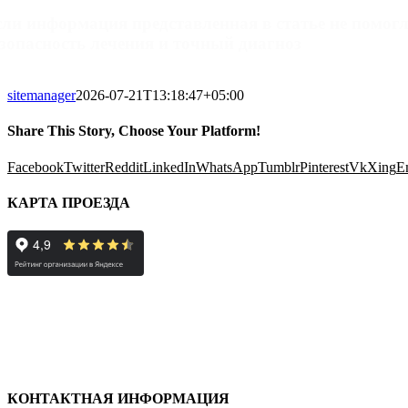
сли информация представленная в статье не помогл
езопасность лечения и точный диагноз
sitemanager
2026-07-21T13:18:47+05:00
Share This Story, Choose Your Platform!
Facebook
Twitter
Reddit
LinkedIn
WhatsApp
Tumblr
Pinterest
Vk
Xing
E
КАРТА ПРОЕЗДА
КОНТАКТНАЯ ИНФОРМАЦИЯ