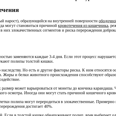
ечения
ый нарост), образующийся на внутренней поверхности
ободочно
гда могут становиться причиной
кровотечения из кишечника
, р
в них злокачественных сегментов и риска перерождения доброк
ностью заменяются каждые 3-4 дня. Если этот процесс нарушает
лекают полипы толстой кишки.
наследству. Но есть и другие факторы риска. К ним относятся о
ы. Жиры и белки животного происхождения способствуют образ
оздействие.
 размер может варьироваться от монеты до кончика карандаша.
ого осмотра. Иногда они могут стать причиной кишечного кров
летки полипа могут переродиться в злокачественные. Примерно
перерождения достигает 40%.
. Если в толстой кишке обнаруживают полип, врач выбирает од