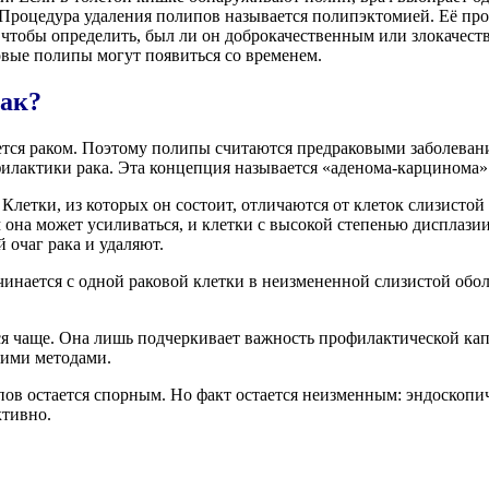
. Процедура удаления полипов называется полипэктомией. Её п
 чтобы определить, был ли он доброкачественным или злокачест
овые полипы могут появиться со временем.
рак?
ется раком. Поэтому полипы считаются предраковыми заболеван
илактики рака. Эта концепция называется «аденома-карцинома»
Клетки, из которых он состоит, отличаются от клеток слизисто
 она может усиливаться, и клетки с высокой степенью дисплази
очаг рака и удаляют.
чинается с одной раковой клетки в неизмененной слизистой оболо
ется чаще. Она лишь подчеркивает важность профилактической к
щими методами.
пов остается спорным. Но факт остается неизменным: эндоскопи
ктивно.