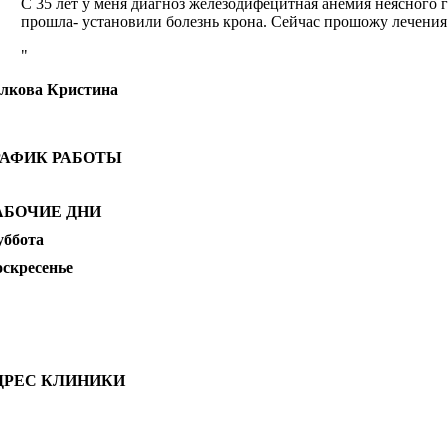
С 35 лет у меня диагноз железодифецитная анемия неясного г
прошла- установили болезнь крона. Сейчас прошожу лечения
лкова Кристина
РАФИК РАБОТЫ
АБОЧИЕ ДНИ
уббота
оскресенье
ДРЕС КЛИНИКИ