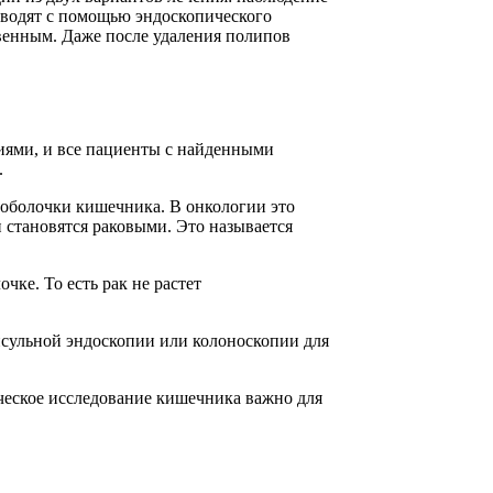
роводят с помощью эндоскопического
венным. Даже после удаления полипов
иями, и все пациенты с найденными
.
й оболочки кишечника. В онкологии это
и становятся раковыми. Это называется
чке. То есть рак не растет
апсульной эндоскопии или колоноскопии для
ческое исследование кишечника важно для