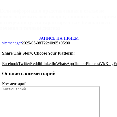
Если информация представленная в статье не
помогла решить ваш вопрос, запишитесь на прием
к специалисту, это гарантирует вам безопасность
лечения и точный диагноз
ЗАПИСЬ НА ПРИЕМ
sitemanager
2025-05-08T22:40:05+05:00
Share This Story, Choose Your Platform!
Facebook
Twitter
Reddit
LinkedIn
WhatsApp
Tumblr
Pinterest
Vk
Xing
E
Оставить комментарий
Комментарий