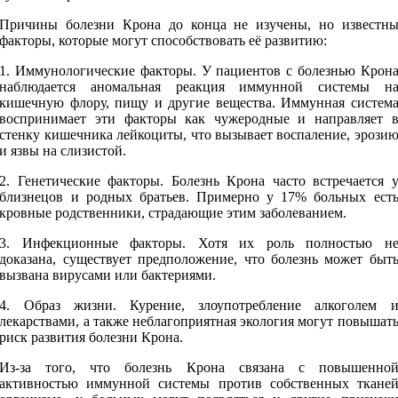
Причины болезни Крона до конца не изучены, но известн
факторы, которые могут способствовать её развитию:
1. Иммунологические факторы. У пациентов с болезнью Крон
наблюдается аномальная реакция иммунной системы н
кишечную флору, пищу и другие вещества. Иммунная систем
воспринимает эти факторы как чужеродные и направляет 
стенку кишечника лейкоциты, что вызывает воспаление, эрози
и язвы на слизистой.
2. Генетические факторы. Болезнь Крона часто встречается 
близнецов и родных братьев. Примерно у 17% больных ест
кровные родственники, страдающие этим заболеванием.
3. Инфекционные факторы. Хотя их роль полностью н
доказана, существует предположение, что болезнь может быт
вызвана вирусами или бактериями.
4. Образ жизни. Курение, злоупотребление алкоголем 
лекарствами, а также неблагоприятная экология могут повышат
риск развития болезни Крона.
Из-за того, что болезнь Крона связана с повышенно
активностью иммунной системы против собственных ткане