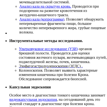
мочевыделительной системой.
Анализ кала на скрытую кровь.
Проводится при
подозрении на развитие кровотечения из
желудочно-кишечного тракта.
Анализ кала (копрограмма)
. Позволяет обнаружить
непереваренные фрагменты пищи, большое
количество непереваренного жира, грубые пищевые
волокна.
Инструментальные методы исследования.
Ультразвуковое исследование (УЗИ)
органов
брюшной полости. Проводится для оценки
состояния желчного пузыря, желчевыводящих путей,
поджелудочной железы, почек, кишечника.
Эзофагогастродуоденоскопия (ЭГДС) .
Колоноскопия. Позволяет выявить характерные
изменения кишечника при болезни Крона.
Обследование сопровождается биопсией.
Капсульная эндоскопия
Особое место в диагностики тонкого кишечника занимает
видеокапсульная эндоскопия
, на сегодняшний день это
золотой стандарт в диагностике при болезни крона.