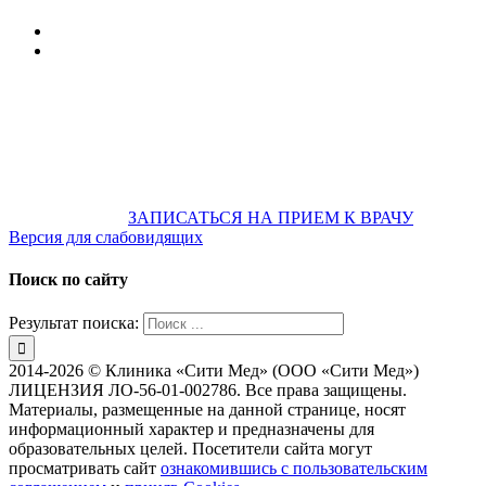
Оренбургская обл., 460006
607-500
+7 922 886 75 00
График:
ПН.-ПТ.
8:00 — 20:00
СБ.-ВС.
08:00 — 17:00
На общественном транспорте:
по ул. Цвиллинга,
остановка «РЫБАКОВСКАЯ» Автобус: 18; 22; 25; 47; 48; 124;
126
по проспекту Парковый, остановка «Караван-Сарай»
Автобус: 19; 31; 33; 43; 51; 52; 56; 57; 101; 156
Не забудьте
предварительно
ЗАПИСАТЬСЯ НА ПРИЕМ К ВРАЧУ
Версия для слабовидящих
Поиск по сайту
Результат поиска:
2014-2026 © Клиника «Сити Мед» (ООО «Сити Мед»)
ЛИЦЕНЗИЯ ЛО-56-01-002786. Все права защищены.
Материалы, размещенные на данной странице, носят
информационный характер и предназначены для
образовательных целей. Посетители сайта могут
просматривать сайт
ознакомившись с пользовательским