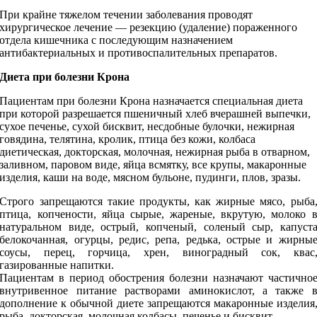
При крайне тяжелом течении заболевания проводят
хирургическое лечение — резекцию (удаление) пораженного
отдела кишечника с последующим назначением
антибактериальных и противоспалительных препаратов.
Диета при болезни Крона
Пациентам при болезни Крона назначается специальная диета
при которой разрешается пшеничный хлеб вчерашней выпечки,
сухое печенье, сухой бисквит, несдобные булочки, нежирная
говядина, телятина, кролик, птица без кожи, колбаса
диетическая, докторская, молочная, нежирная рыба в отварном,
заливном, паровом виде, яйца всмятку, все крупы, макаронные
изделия, каши на воде, мясном бульоне, пудинги, плов, зразы.
Строго запрещаются такие продукты, как жирные мясо, рыба
птица, копчености, яйца сырые, жареные, вкрутую, молоко 
натуральном виде, острый, копченый, соленый сыр, капуст
белокочанная, огурцы, редис, репа, редька, острые и жирны
соусы, перец, горчица, хрен, виноградный сок, квас
газированные напитки.
Пациентам в период обострения болезни назначают частично
внутривенное питание растворами аминокислот, а также 
дополнение к обычной диете запрещаются макаронные изделия
рыба, докторская, молочная колбасы, печенье и бисквит.