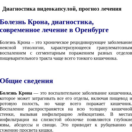
Диагностика видеокапсулой, прогноз лечения
Болезнь Крона, диагностика,
современное лечение в Оренбурге
Болезнь Крона – это хроническое рецидивирующее заболевани
неясной этиологии, характеризующееся гранулематозны
воспалением с сегментарным поражением разных отдело
пищеварительного тракта чаще всего тонкого кишечника.
Общие сведения
Болезнь Крона
— это воспалительное заболевание кишечника
которое может затрагивать все его отделы, включая пищевод 
ротовую полость, но чаще всего поражает кишечник
Воспаление распространяется на всю толщину кишечно
стенки, вызывая инфильтрацию лейкоцитами. В места
инфильтрации на слизистой оболочке появляются глубоки
язвы, абсцессы и свищи. Это приводит к рубцеванию 
сужению просвета кишки.