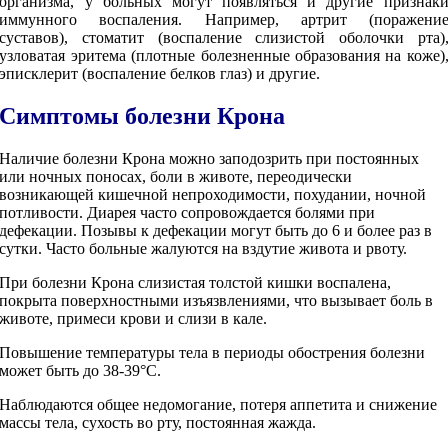
организма, у больных могут появляться и другие признак
иммунного воспаления. Например, артрит (поражени
суставов), стоматит (воспаление слизистой оболочки рта)
узловатая эритема (плотные болезненные образования на коже)
эписклерит (воспаление белков глаз) и другие.
Симптомы болезни Крона
Наличие болезни Крона можно заподозрить при постоянных
или ночных поносах, боли в животе, переодически
возникающей кишечной непроходимости, похудании, ночной
потливости. Диарея часто сопровождается болями при
дефекации. Позывы к дефекации могут быть до 6 и более раз в
сутки. Часто больные жалуются на вздутие живота и рвоту.
При болезни Крона слизистая толстой кишки воспалена,
покрыта поверхностными изъязвлениями, что вызывает боль в
животе, примеси крови и слизи в кале.
Повышение температуры тела в периоды обострения болезни
может быть до 38-39°С.
Наблюдаются общее недомогание, потеря аппетита и снижение
массы тела, сухость во рту, постоянная жажда.