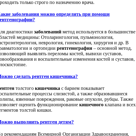
роходить только строго по назначению врача.
акие заболевания можно определить при помощи
ентгенографии?
ля диагностики
заболеваний
метод используется в большинстве
бластей медицины: Отоларингология, пульмонология,
астроэнтерология, неврология, гинекология, хирургия и др. В
равматологии и ортопедии
рентгенография
– основной метод,
озволяющий выявлять переломы костей, вывихи суставов,
овообразования и воспалительные изменения костей и суставов,
лоскостопие.
ожно сделать рентген кишечника?
ентген
толстого
кишечника
с барием показывает
оспалительные процессы слизистой, а также образовавшиеся
олипы, язвенные повреждения, раковые опухоли, рубцы. Также
озволяет оценить функционирование
кишечного
клапана и всех
егментов толстой кишки.
ожно выполнить рентген детям?
о рекомендациям Всемирной Организации Здравоохранения,