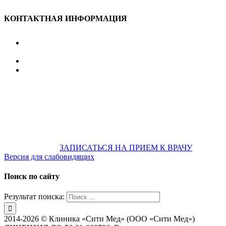
КОНТАКТНАЯ ИНФОРМАЦИЯ
улица Караван-Сарайская, дом 3, Оренбург,
Оренбургская обл., 460006
607-500
+7 922 886 75 00
График:
ПН.-ПТ.
8:00 — 20:00
СБ.-ВС.
08:00 — 17:00
На общественном транспорте:
по ул. Цвиллинга,
остановка «РЫБАКОВСКАЯ» Автобус: 18; 22; 25; 47; 48; 124;
126
по проспекту Парковый, остановка «Караван-Сарай»
Автобус: 19; 31; 33; 43; 51; 52; 56; 57; 101; 156
Не забудьте
предварительно
ЗАПИСАТЬСЯ НА ПРИЕМ К ВРАЧУ
Версия для слабовидящих
Поиск по сайту
Результат поиска:
2014-2026 © Клиника «Сити Мед» (ООО «Сити Мед»)