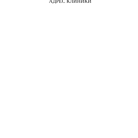
АДРЕС КЛИНИКИ
ФОТОГРАФИИ РЕНТГЕН