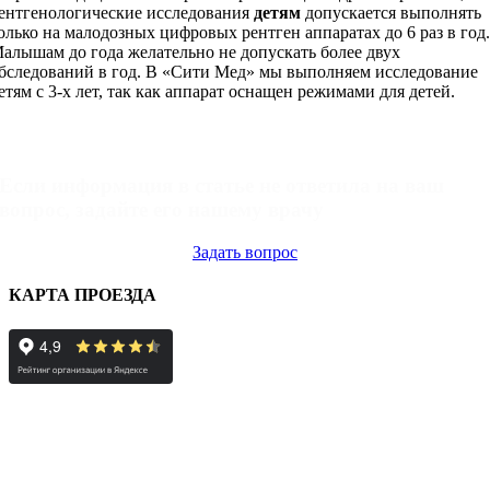
ентгенологические исследования
детям
допускается выполнять
олько на малодозных цифровых рентген аппаратах до 6 раз в год
алышам до года желательно не допускать более двух
бследований в год. В «Сити Мед» мы выполняем исследование
етям с 3-х лет, так как аппарат оснащен режимами для детей.
Задать вопрос
Если информация в статье не ответила на ваш
вопрос, задайте его нашему врачу
Задать вопрос
КАРТА ПРОЕЗДА