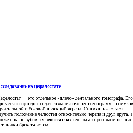
сследование на цефалостате
ефалостат — это отдельное «плечо» дентального томографа. Его
рименяют ортодонты для создания телерентгенограмм – снимко
ронтальной и боковой проекций черепа. Снимки позволяют
зучить положение челюстей относительно черепа и друг друга, а
акже наклон зубов и являются обязательными при планировании
становки брекет-систем.