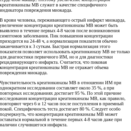
креатинкиназы MB служит в качестве специфичного
индикатора повреждения миокарда.
В крови человека, переживающего острый инфаркт миокарда,
увеличение концентрации креатинкиназы MB может быть
выявлено в течение первых 4-8 часов после возникновения
симптомов заболевания. Пик повышения концентрации
приходится на 24-48 ч, а нормализация показателя обычно
заканчивается к 3 суткам. Быстрая нормализация этого
показателя позволяет использовать креатинкиназу MB не только
для диагностики первичного ИМ, но и для диагностики
рецидивирующего инфаркта. Считается, что пиковая
концентрация креатинкиназы MB не отражает объема
повреждения миокарда.
Чувствительность креатинкиназы MB в отношении ИМ при
однократном исследовании составляет около 35 %, а при
повторных исследованиях достигает 95 %. По этой причине
исследования концентрации креатинкиназы MB, как правило,
повторяют через 6 и 12 часов после поступления в приемный
покой. Специфичность теста достигает 80 %. Следует особо
подчеркнуть, что концентрация креатинкиназы MB может
оставаться нормальной в течение первых 4-8 часов даже при
наличии случившегося инфаркта.