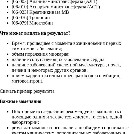
[06-003] Аланинаминотрансфераза (АЛТ)
[06-010] Аспартатаминотрансфераза (АСТ)
[06-023] Креатинкиназа MB
[06-076] Тропонин I
[06-079] Миоглобин
Что может влиять на результат?
Время, прошедшее с момента возникновения первых
симптомов заболевания;
объем поражения миокарда;
наличие сопутствующих заболеваний сердца;
наличие заболеваний скелетной мускулатуры, почек,
печени и некоторых других органов;
прием кардиотоксичных препаратов (доксорубицин,
митоксантрон).
Скачать пример результата
Важные замечания
Повторные исследования рекомендуется выполнять с
помощью одних и тех же тест-систем, то есть в одной
лаборатории;
результат комплексного анализа необходимо оценивать с
учетом клинических, дополнительных лабораторных и