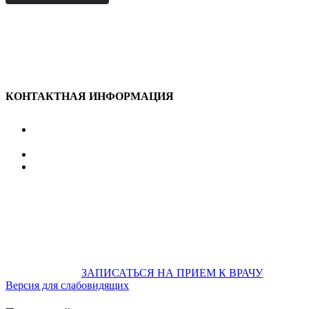
КОНТАКТНАЯ ИНФОРМАЦИЯ
улица Караван-Сарайская, дом 3, Оренбург,
Оренбургская обл., 460006
607-500
+7 922 886 75 00
График:
ПН.-ПТ.
8:00 — 20:00
СБ.-ВС.
08:00 — 17:00
На общественном транспорте:
по ул. Цвиллинга,
остановка «РЫБАКОВСКАЯ» Автобус: 18; 22; 25; 47; 48; 124;
126
по проспекту Парковый, остановка «Караван-Сарай»
Автобус: 19; 31; 33; 43; 51; 52; 56; 57; 101; 156
Не забудьте
предварительно
ЗАПИСАТЬСЯ НА ПРИЕМ К ВРАЧУ
Версия для слабовидящих