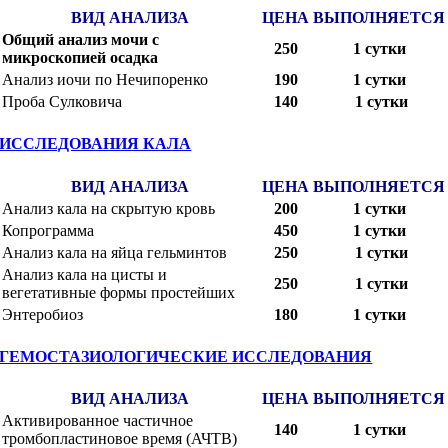
ВИД АНАЛИЗА
ЦЕНА
ВЫПОЛНЯЕТСЯ
Общий анализ мочи с
250
1 сутки
микроскопией осадка
Анализ иочи по Нечипоренко
190
1 сутки
Проба Сулковича
140
1 сутки
ИССЛЕДОВАНИЯ КАЛА
ВИД АНАЛИЗА
ЦЕНА
ВЫПОЛНЯЕТСЯ
Анализ кала на скрытую кровь
200
1 сутки
Копрограмма
450
1 сутки
Анализ кала на яйца гельминтов
250
1 сутки
Анализ кала на цисты и
250
1 сутки
вегетативные формы простейших
Энтеробиоз
180
1 сутки
ГЕМОСТАЗИОЛОГИЧЕСКИЕ ИССЛЕДОВАНИЯ
ВИД АНАЛИЗА
ЦЕНА
ВЫПОЛНЯЕТСЯ
Активированное частичное
140
1 сутки
тромбопластиновое время (АЧТВ)