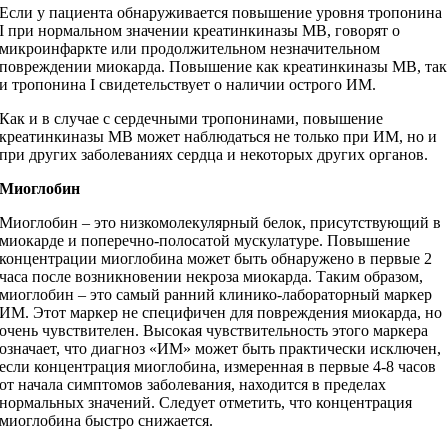
Если у пациента обнаруживается повышение уровня тропонина
I при нормальном значении креатинкиназы MB, говорят о
микроинфаркте или продолжительном незначительном
повреждении миокарда. Повышение как креатинкиназы MB, так
и тропонина I свидетельствует о наличии острого ИМ.
Как и в случае с сердечными тропонинами, повышение
креатинкиназы MB может наблюдаться не только при ИМ, но и
при других заболеваниях сердца и некоторых других органов.
Миоглобин
Миоглобин – это низкомолекулярный белок, присутствующий в
миокарде и поперечно-полосатой мускулатуре. Повышение
концентрации миоглобина может быть обнаружено в первые 2
часа после возникновении некроза миокарда. Таким образом,
миоглобин – это самый ранний клинико-лабораторный маркер
ИМ. Этот маркер не специфичен для повреждения миокарда, но
очень чувствителен. Высокая чувствительность этого маркера
означает, что диагноз «ИМ» может быть практически исключен,
если концентрация миоглобина, измеренная в первые 4-8 часов
от начала симптомов заболевания, находится в пределах
нормальных значений. Следует отметить, что концентрация
миоглобина быстро снижается.