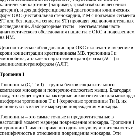
клинической картиной (например, тромбоэмболия легочной
артерии), и для дифференциальной диагностики клинических
форм ОКС (нестабильная стенокардия, ИМ с подъемом сегмента
ST или без подъема сегмента ST) проводят ряд дополнительных
исследований. Лабораторные тесты – неотъемлемая часть
диагностического обследования пациента с ОКС и подозрением
на ИМ.
Диагностическое обследование при ОКС включает измерение в
крови концентрации креатинкиназы MB, тропонина I и
миоглобина, а также аспартатаминотрансферазы (АСТ) и
аланинаминотрансферазы (АЛТ).
Тропонин
I
Тропонины (C, T и I) – группа белков сократительного
комплекса миокарда и поперечно-полосатых мышц. Благодаря
тому, что существуют характерные исключительно для миокарда
изоформы тропонинов T и I (сердечные тропонины Tи I), их
используют в качестве маркеров повреждения миокарда.
Тропонины – это самые точные и предпочтительные в
настоящий момент маркеры повреждения миокарда. Тропонин I
и тропонин T имеют примерно одинаковую чувствительность и
специфичность в отношении повреждения миокарда. Эти