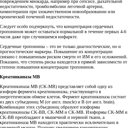
повреждением миокарда, например при сепсисе, дыхательной
недостаточности, тромбоэмболии легочной артерии,
химиотерапии при злокачественном новообразовании или
хронической почечной недостаточности.
Следует особо подчеркнуть, что концентрация сердечных
тропонинов может оставаться нормальной в течение первых 4-6
часов даже при случившемся инфаркте.
Сердечные тропонины – это не только диагностические, но и
прогностические маркеры. Повышение их концентрации
связано с повышенным риском смерти от ИМ и его осложнений.
Показано, что степень риска находится в прямой зависимости от
степени повышения концентрации тропонинов.
Креатинкиназа МВ
Креатинкиназа МВ (CK-MB) представляет собой одну из
изоформ фермента креатинкиназы, участвующего в
энергетическом обмене клеток. Фермент креатинкиназа состоит
из двух субъединиц M (от англ. muscle) и B (от англ. brain).
Комбинации этих субъединиц образуют изоформы
креатинкиназы CK-BB, CK-MM и CK-MB. Изоформы CK-MM и
CK-BB преобладают в мышечной и нервной ткани, а
креатинкиназа MB находится практически исключительно в
сердечной мышце. Поэтому увеличение концентрации