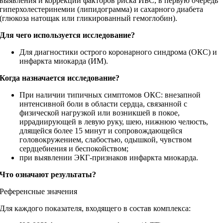
выявления и коррекции факторов риска ИБС, в первую очередь
гиперхолестеринемии (липидограмма) и сахарного диабета
(глюкоза натощак или гликированный гемоглобин).
Для чего используется исследование?
Для диагностики острого коронарного синдрома (ОКС) и
инфаркта миокарда (ИМ).
Когда назначается исследование?
При наличии типичных симптомов ОКС: внезапной
интенсивной боли в области сердца, связанной с
физической нагрузкой или возникшей в покое,
иррадиирующей в левую руку, шею, нижнюю челюсть,
длящейся более 15 минут и сопровождающейся
головокружением, слабостью, одышкой, чувством
сердцебиения и беспокойством;
при выявлении ЭКГ-признаков инфаркта миокарда.
Что означают результаты?
Референсные значения
Для каждого показателя, входящего в состав комплекса: