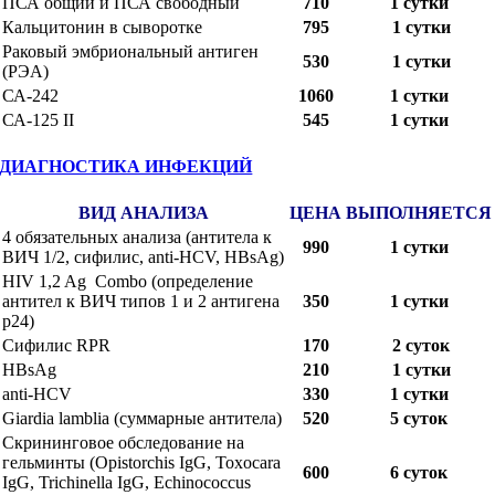
ПСА общий и ПСА свободный
710
1 сутки
Кальцитонин в сыворотке
795
1 сутки
Раковый эмбриональный антиген
530
1 сутки
(РЭА)
СА-242
1060
1 сутки
СА-125 II
545
1 сутки
ДИАГНОСТИКА ИНФЕКЦИЙ
ВИД АНАЛИЗА
ЦЕНА
ВЫПОЛНЯЕТСЯ
4 обязательных анализа (антитела к
990
1 сутки
ВИЧ 1/2, сифилис, anti-HCV, HBsAg)
HIV 1,2 Ag Combo (определение
антител к ВИЧ типов 1 и 2 антигена
350
1 сутки
р24)
Сифилис RPR
170
2 суток
HBsAg
210
1 сутки
anti-HCV
330
1 сутки
Giardia lamblia (суммарные антитела)
520
5 суток
Скрининговое обследование на
гельминты (Opistorchis IgG, Toxocara
600
6 cуток
IgG, Trichinella IgG, Echinococcus