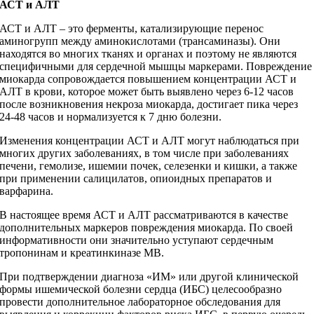
АСТ и АЛТ
АСТ и АЛТ – это ферменты, катализирующие перенос
аминогрупп между аминокислотами (трансаминазы). Они
находятся во многих тканях и органах и поэтому не являются
специфичными для сердечной мышцы маркерами. Повреждение
миокарда сопровождается повышением концентрации АСТ и
АЛТ в крови, которое может быть выявлено через 6-12 часов
после возникновения некроза миокарда, достигает пика через
24-48 часов и нормализуется к 7 дню болезни.
Изменения концентрации АСТ и АЛТ могут наблюдаться при
многих других заболеваниях, в том числе при заболеваниях
печени, гемолизе, ишемии почек, селезенки и кишки, а также
при применении салицилатов, опиоидных препаратов и
варфарина.
В настоящее время АСТ и АЛТ рассматриваются в качестве
дополнительных маркеров повреждения миокарда. По своей
информативности они значительно уступают сердечным
тропонинам и креатинкиназе MB.
При подтверждении диагноза «ИМ» или другой клинической
формы ишемической болезни сердца (ИБС) целесообразно
провести дополнительное лабораторное обследования для