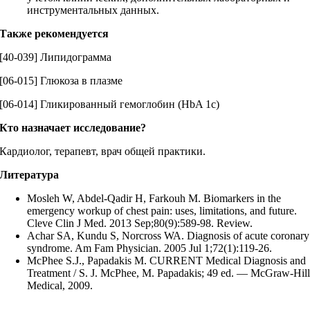
инструментальных данных.
Также рекомендуется
[40-039] Липидограмма
[06-015] Глюкоза в плазме
[06-014] Гликированный гемоглобин (HbA 1c)
Кто назначает исследование?
Кардиолог, терапевт, врач общей практики.
Литература
Mosleh W, Abdel-Qadir H, Farkouh M. Biomarkers in the
emergency workup of chest pain: uses, limitations, and future.
Cleve Clin J Med. 2013 Sep;80(9):589-98. Review.
Achar SA, Kundu S, Norcross WA. Diagnosis of acute coronary
syndrome. Am Fam Physician. 2005 Jul 1;72(1):119-26.
McPhee S.J., Papadakis M. CURRENT Medical Diagnosis and
Treatment / S. J. McPhee, M. Papadakis; 49 ed. — McGraw-Hil
Medical, 2009.