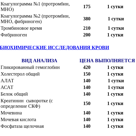
Коагулограмма №1 (протромбин,
175
1 сутки
МНО)
Коагулограмма №2 (протромбин,
380
1 сутки
МНО, фибриноген)
Тромбиновое время
210
1 сутки
Фибриноген
200
1 сутки
БИОХИМИЧЕСКИЕ ИССЛЕДОВАНИЯ КРОВИ
ВИД АНАЛИЗА
ЦЕНА
ВЫПОЛНЯЕТСЯ
Гликированный гемоглобин
420
1 сутки
Холестерол общий
150
1 сутки
АЛАТ
140
1 сутки
АСАТ
140
1 сутки
Белок общий
140
1 сутки
Креатинин сыворотке (с
150
1 сутки
определение СКФ)
Мочевина
140
1 сутки
Мочевая кислота
140
1 сутки
Фосфатаза щелочная
140
1 сутки