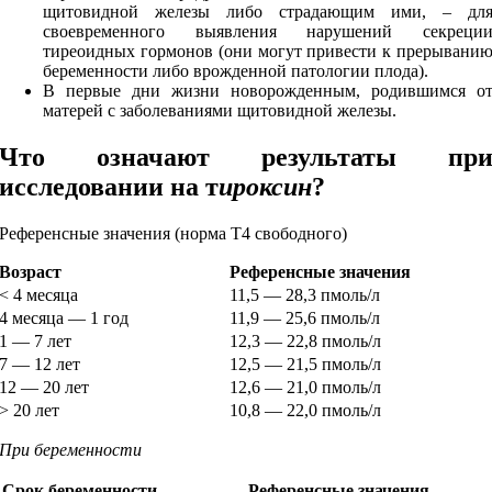
щитовидной железы либо страдающим ими, – дл
своевременного выявления нарушений секреци
тиреоидных гормонов (они могут привести к прерывани
беременности либо врожденной патологии плода).
В первые дни жизни новорожденным, родившимся о
матерей с заболеваниями щитовидной железы.
Что означают результаты пр
исследовании
на т
ироксин
?
Референсные значения (норма Т4 свободного)
Возраст
Референсные значения
< 4 месяца
11,5 — 28,3 пмоль/л
4 месяца — 1 год
11,9 — 25,6 пмоль/л
1 — 7 лет
12,3 — 22,8 пмоль/л
7 — 12 лет
12,5 — 21,5 пмоль/л
12 — 20 лет
12,6 — 21,0 пмоль/л
> 20 лет
10,8 — 22,0 пмоль/л
При беременности
Срок беременности
Референсные значения