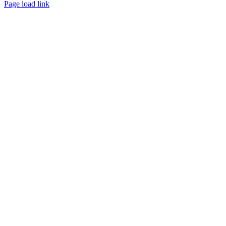
Instagram
Page load link
Go
to
Top