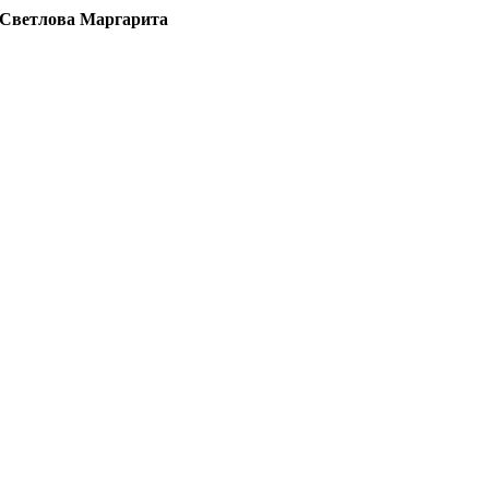
Светлова Маргарита
ФОТОГРАФИИ ПРОЦЕДУРЫ