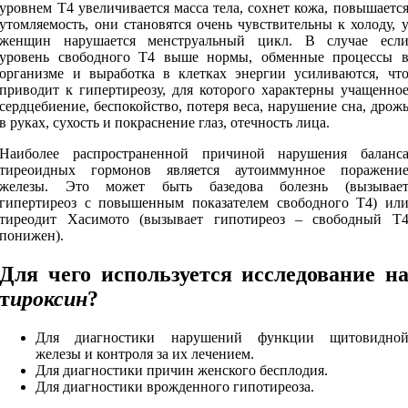
уровнем Т4 увеличивается масса тела, сохнет кожа, повышаетс
утомляемость, они становятся очень чувствительны к холоду, 
женщин нарушается менструальный цикл. В случае есл
уровень свободного Т4 выше нормы, обменные процессы 
организме и выработка в клетках энергии усиливаются, чт
приводит к гипертиреозу, для которого характерны учащенно
сердцебиение, беспокойство, потеря веса, нарушение сна, дрож
в руках, сухость и покраснение глаз, отечность лица.
Наиболее распространенной причиной нарушения баланс
тиреоидных гормонов является аутоиммунное поражени
железы. Это может быть базедова болезнь (вызывае
гипертиреоз с повышенным показателем свободного Т4) ил
тиреодит Хасимото (вызывает гипотиреоз – свободный Т
понижен).
Для чего используется исследование
н
т
ироксин
?
Для диагностики нарушений функции щитовидно
железы и контроля за их лечением.
Для диагностики причин женского бесплодия.
Для диагностики врожденного гипотиреоза.