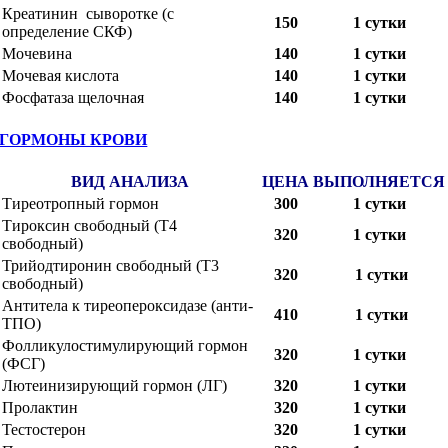
Креатинин сыворотке (с
150
1 сутки
определение СКФ)
Мочевина
140
1 сутки
Мочевая кислота
140
1 сутки
Фосфатаза щелочная
140
1 сутки
ГОРМОНЫ КРОВИ
ВИД АНАЛИЗА
ЦЕНА
ВЫПОЛНЯЕТСЯ
Тиреотропный гормон
300
1 сутки
Тироксин свободный (Т4
320
1 сутки
свободный)
Трийодтиронин свободный (Т3
320
1 сутки
свободный)
Антитела к тиреопероксидазе (анти-
410
1 сутки
ТПО)
Фолликулостимулирующий гормон
320
1 сутки
(ФСГ)
Лютеинизирующий гормон (ЛГ)
320
1 сутки
Пролактин
320
1 сутки
Тестостерон
320
1 сутки