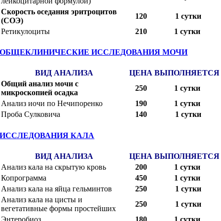
лейкоцитарной формулой)
Скорость оседания эритроцитов
120
1 сутки
(СОЭ)
Ретикулоциты
210
1 сутки
ОБЩЕКЛИНИЧЕСКИЕ ИССЛЕДОВАНИЯ МОЧИ
ВИД АНАЛИЗА
ЦЕНА
ВЫПОЛНЯЕТСЯ
Общий анализ мочи с
250
1 сутки
микроскопией осадка
Анализ иочи по Нечипоренко
190
1 сутки
Проба Сулковича
140
1 сутки
ИССЛЕДОВАНИЯ КАЛА
ВИД АНАЛИЗА
ЦЕНА
ВЫПОЛНЯЕТСЯ
Анализ кала на скрытую кровь
200
1 сутки
Копрограмма
450
1 сутки
Анализ кала на яйца гельминтов
250
1 сутки
Анализ кала на цисты и
250
1 сутки
вегетативные формы простейших
Энтеробиоз
180
1 сутки