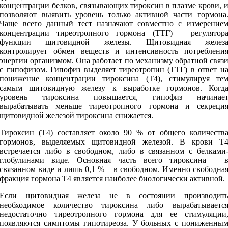
концентрации белков, связывающих тироксин в плазме крови, 
позволяют выявить уровень только активной части гормона
Чаще всего данный тест назначают совместно с измерение
концентрации тиреотропного гормона (ТТГ) – регулятор
функции щитовидной железы. Щитовидная желез
контролирует обмен веществ и интенсивность потреблени
энергии организмом. Она работает по механизму обратной связ
с гипофизом. Гипофиз выделяет тиреотропин (ТТГ) в ответ н
понижение концентрации тироксина (Т4), стимулируя те
самым щитовидную железу к выработке гормонов. Когд
уровень тироксина повышается, гипофиз начинае
вырабатывать меньше тиреотропного гормона и секреци
щитовидной железой тироксина снижается.
Тироксин (Т4) составляет около 90 % от общего количеств
гормонов, выделяемых щитовидной железой. В крови Т
встречается либо в свободном, либо в связанном с белками
глобулинами виде. Основная часть всего тироксина – 
связанном виде и лишь 0,1 % – в свободном. Именно свободна
фракция гормона Т4 является наиболее биологически активной.
Если щитовидная железа не в состоянии производит
необходимое количество тироксина либо вырабатываетс
недостаточно тиреотропного гормона для ее стимуляции
появляются симптомы гипотиреоза. У больных с пониженны