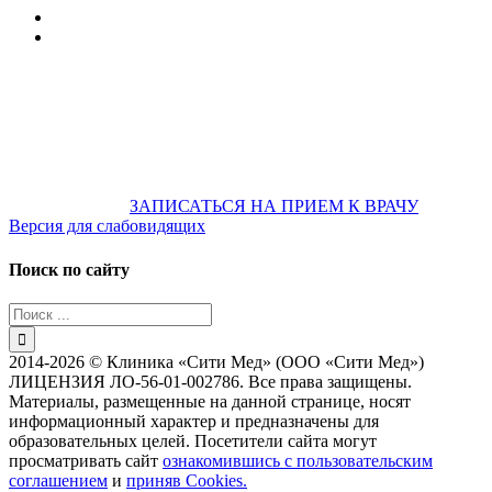
607-500
+7 922 886 75 00
График:
ПН.-ПТ.
8:00 — 20:00
СБ.-ВС.
08:00 — 17:00
На общественном транспорте:
по ул. Цвиллинга,
остановка «РЫБАКОВСКАЯ» Автобус: 18; 22; 25; 47; 48; 124;
126
по проспекту Парковый, остановка «Караван-Сарай»
Автобус: 19; 31; 33; 43; 51; 52; 56; 57; 101; 156
Не забудьте
предварительно
ЗАПИСАТЬСЯ НА ПРИЕМ К ВРАЧУ
Версия для слабовидящих
Поиск по сайту
Результат
поиска:
2014-2026 © Клиника «Сити Мед» (ООО «Сити Мед»)
ЛИЦЕНЗИЯ ЛО-56-01-002786. Все права защищены.
Материалы, размещенные на данной странице, носят
информационный характер и предназначены для
образовательных целей. Посетители сайта могут
просматривать сайт
ознакомившись с пользовательским
соглашением
и
приняв Cookies.