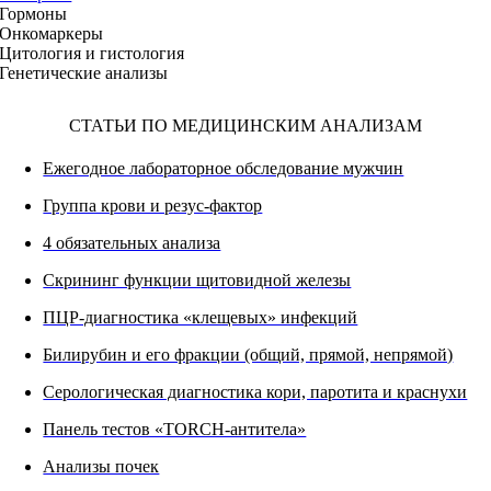
Гормоны
Онкомаркеры
Цитология и гистология
Генетические анализы
СТАТЬИ ПО МЕДИЦИНСКИМ АНАЛИЗАМ
Ежегодное лабораторное обследование мужчин
Группа крови и резус-фактор
4 обязательных анализа
Скрининг функции щитовидной железы
ПЦР-диагностика «клещевых» инфекций
Билирубин и его фракции (общий, прямой, непрямой)
Серологическая диагностика кори, паротита и краснухи
Панель тестов «TORCH-антитела»
Анализы почек