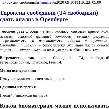
Тироксин свободный
sitemanager
2020-09-30T11:36:23+05:00
Тироксин свободный (Т4 свободный)
сдать анализ в Оренбурге
Тироксин (Т4) – один из двух главных гормонов щитовидно
железы, основной функцией которого является регуляци
энергетического и пластического обмена в организме
Свободный тироксин – биологически активная часть общег
тироксина, которая играет важную роль в обмене веществ.
Встречается так же:
Свободный Т4, свободны
тетрайодтиронин,
Thyroxine, Free T4.
Метод исследования
Иммунохемилюминесцентный анализ.
Единицы измерения
Пмоль/л (пикомоль на литр).
Какой биоматериал можно использоват