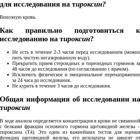
для исследования на т
ироксин?
Венозную кровь.
Как правильно подготовиться 
исследованию
на т
ироксин
?
Не есть в течение 2-3 часов перед исследованием (можн
пить чистую негазированную воду).
Прекратить прием стероидных и тиреоидных гормонов з
48 часов до исследования (по согласованию с врачом).
Исключить физическое и эмоциональное перенапряжени
за 24 часа до исследования.
Не курить в течение 3 часов до исследования.
Общая информация об исследовании
н
т
ироксин
В ходе анализа определяется концентрация в крови не связанно
с белками фракции основного гормона щитовидной железы 
тироксина (Т4). Это один из важнейших тестов для оценк
функции щитовидной железы, его результаты не зависят о