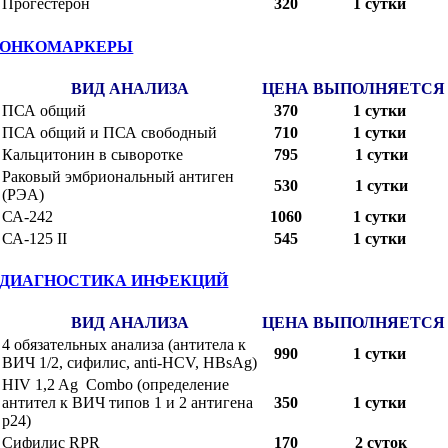
Прогестерон
320
1 сутки
ОНКОМАРКЕРЫ
ВИД АНАЛИЗА
ЦЕНА
ВЫПОЛНЯЕТСЯ
ПСА общий
370
1 сутки
ПСА общий и ПСА свободный
710
1 сутки
Кальцитонин в сыворотке
795
1 сутки
Раковый эмбриональный антиген
530
1 сутки
(РЭА)
СА-242
1060
1 сутки
СА-125 II
545
1 сутки
ДИАГНОСТИКА ИНФЕКЦИЙ
ВИД АНАЛИЗА
ЦЕНА
ВЫПОЛНЯЕТСЯ
4 обязательных анализа (антитела к
990
1 сутки
ВИЧ 1/2, сифилис, anti-HCV, HBsAg)
HIV 1,2 Ag Combo (определение
антител к ВИЧ типов 1 и 2 антигена
350
1 сутки
р24)
Сифилис RPR
170
2 суток