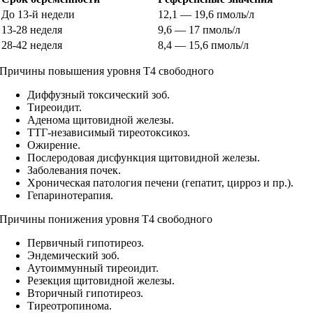
До 13-й недели
12,1 — 19,6 пмоль/л
13-28 неделя
9,6 — 17 пмоль/л
28-42 неделя
8,4 — 15,6 пмоль/л
Причины повышения уровня Т4 свободного
Диффузный токсический зоб.
Тиреоидит.
Аденома щитовидной железы.
ТТГ-независимый тиреотоксикоз.
Ожирение.
Послеродовая дисфункция щитовидной железы.
Заболевания почек.
Хроническая патология печени (гепатит, цирроз и пр.).
Гепаринотерапия.
Причины понижения уровня Т4 свободного
Первичный гипотиреоз.
Эндемический зоб.
Аутоиммунный тиреоидит.
Резекция щитовидной железы.
Вторичный гипотиреоз.
Тиреотропинома.