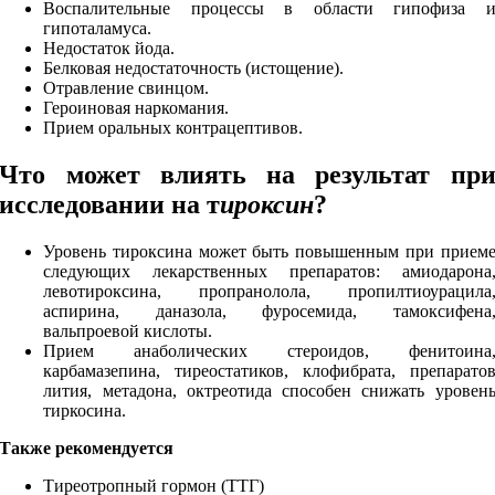
Воспалительные процессы в области гипофиза 
гипоталамуса.
Недостаток йода.
Белковая недостаточность (истощение).
Отравление свинцом.
Героиновая наркомания.
Прием оральных контрацептивов.
Что может влиять на результат пр
исследовании
на т
ироксин
?
Уровень тироксина может быть повышенным при прием
следующих лекарственных препаратов: амиодарона
левотироксина, пропранолола, пропилтиоурацила
аспирина, даназола, фуросемида, тамоксифена
вальпроевой кислоты.
Прием анаболических стероидов, фенитоина
карбамазепина, тиреостатиков, клофибрата, препарато
лития, метадона, октреотида способен снижать уровен
тиркосина.
Также рекомендуется
Тиреотропный гормон (ТТГ)