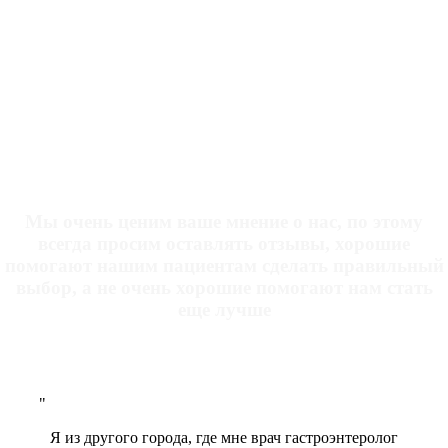
ОТЗЫВЫ НАШИХ ПАЦИЕНТОВ
Мы очень ценим ваше мнение о нас, по этому
всегда просим оставлять отзывы, хорошие
помогают нашим пациентам сделать правильный
выбор, а не очень хорошие помогают нам стать
еще лучше
Я из другого города, где мне врач гастроэнтеролог