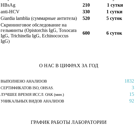
HBsAg
210
1 сутки
anti-HCV
330
1 сутки
Giardia lamblia (суммарные антитела)
520
5 суток
Скрининговое обследование на
гельминты (Opistorchis IgG, Toxocara
600
6 cуток
IgG, Trichinella IgG, Echinococcus
IgG)
О НАС В ЦИФРАХ ЗА ГОД
1832
ВЫПОЛНЕНО АНАЛИЗОВ
3
СЕРТИФИКАТОВ ISO, OHSAS.
15
ЛУЧШЕЕ ВРЕМЯ ИССЛ. ОАК (мин.)
92
УНИКАЛЬНЫХ ВИДОВ АНАЛИЗОВ
ГРАФИК РАБОТЫ ЛАБОРАТОРИИ