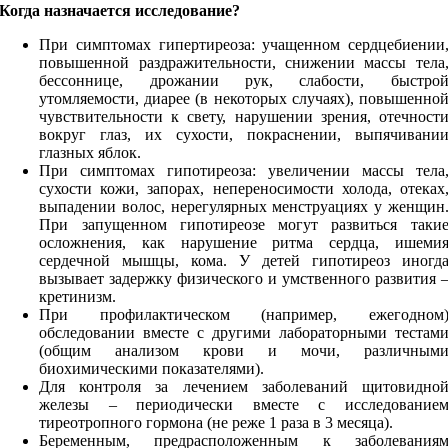
Когда назначается исследование?
При симптомах гипертиреоза: учащенном сердцебиении
повышенной раздражительности, снижении массы тела
бессоннице, дрожании рук, слабости, быстро
утомляемости, диарее (в некоторых случаях), повышенно
чувствительности к свету, нарушении зрения, отечност
вокруг глаз, их сухости, покраснении, выпячивани
глазных яблок.
При симптомах гипотиреоза: увеличении массы тела
сухости кожи, запорах, непереносимости холода, отеках
выпадении волос, нерегулярных менструациях у женщин
При запущенном гипотиреозе могут развиться таки
осложнения, как нарушение ритма сердца, ишеми
сердечной мышцы, кома. У детей гипотиреоз иногд
вызывает задержку физического и умственного развития 
кретинизм.
При профилактическом (например, ежегодном
обследовании вместе с другими лабораторными тестам
(общим анализом крови и мочи, различным
биохимическими показателями).
Для контроля за лечением заболеваний щитовидно
железы – периодически вместе с исследование
тиреотропного гормона (не реже 1 раза в 3 месяца).
Беременным, предрасположенным к заболевания