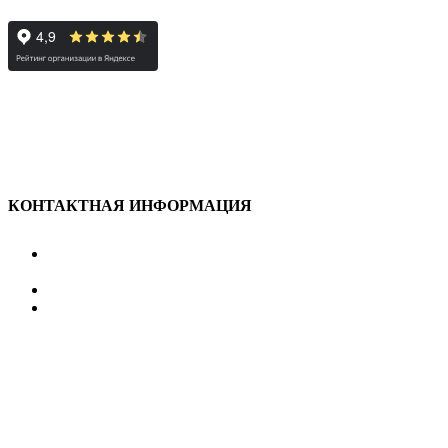
КОНТАКТНАЯ ИНФОРМАЦИЯ
улица Караван-Сарайская, дом 3, Оренбург,
Оренбургская обл., 460006
607-500
+7 922 886 75 00
График:
ПН.-ПТ.
8:00 — 20:00
СБ.-ВС.
08:00 — 17:00
На общественном транспорте:
по ул. Цвиллинга,
остановка «РЫБАКОВСКАЯ» Автобус: 18; 22; 25; 47; 48; 124;
126
по проспекту Парковый, остановка «Караван-Сарай»
Автобус: 19; 31; 33; 43; 51; 52; 56; 57; 101; 156
Не забудьте