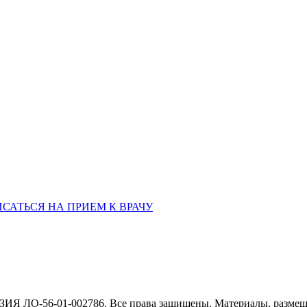
ая обл., 460006
«РЫБАКОВСКАЯ» Автобус: 18; 22; 25; 47; 48; 124; 126
по проспе
САТЬСЯ НА ПРИЕМ К ВРАЧУ
Я ЛО-56-01-002786. Все права защищены. Материалы, размеще