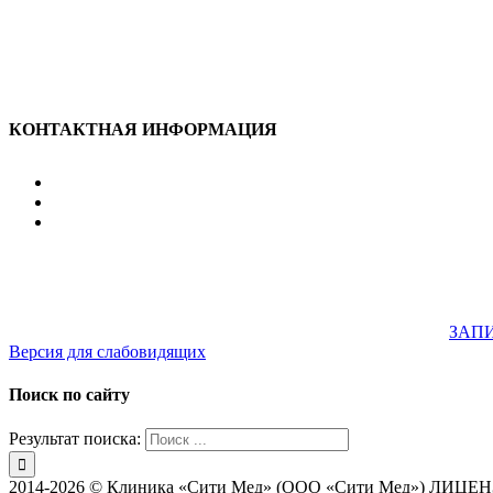
КОНТАКТНАЯ ИНФОРМАЦИЯ
улица Караван-Сарайская, дом 3, Оренбург, Оренбургск
607-500
+7 922 886 75 00
График:
ПН.-ПТ.
8:00 — 20:00
СБ.-ВС.
08:00 — 17:00
На общественном транспорте:
по ул. Цвиллинга, остановка 
33; 43; 51; 52; 56; 57; 101; 156
Не забудьте предварительно
ЗАПИ
Версия для слабовидящих
Поиск по сайту
Результат поиска:
2014-2026 © Клиника «Сити Мед» (ООО «Сити Мед») ЛИЦЕНЗИ