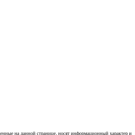
кту Парковый, остановка «Караван-Сарай» Автобус: 19; 31;
нные на данной странице, носят информационный характер и