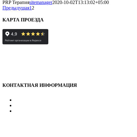
PRP Терапия
sitemanager
2020-10-02T13:13:02+05:00
Предыдущая
1
2
КАРТА ПРОЕЗДА
КОНТАКТНАЯ ИНФОРМАЦИЯ
улица Караван-Сарайская, дом 3, Оренбург, Оренбургск
607-500
+7 922 886 75 00
График:
ПН.-ПТ.
8:00 — 20:00
СБ.-ВС.
08:00 — 17:00
На общественном транспорте:
по ул. Цвиллинга, остановка 