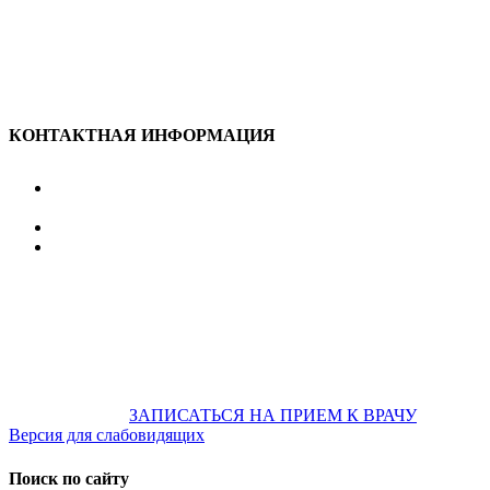
КОНТАКТНАЯ ИНФОРМАЦИЯ
улица Караван-Сарайская, дом 3, Оренбург,
Оренбургская обл., 460006
607-500
+7 922 886 75 00
График:
ПН.-ПТ.
8:00 — 20:00
СБ.-ВС.
08:00 — 17:00
На общественном транспорте:
по ул. Цвиллинга,
остановка «РЫБАКОВСКАЯ» Автобус: 18; 22; 25; 47; 48; 124;
126
по проспекту Парковый, остановка «Караван-Сарай»
Автобус: 19; 31; 33; 43; 51; 52; 56; 57; 101; 156
Не забудьте
предварительно
ЗАПИСАТЬСЯ НА ПРИЕМ К ВРАЧУ
Версия для слабовидящих
Поиск по сайту