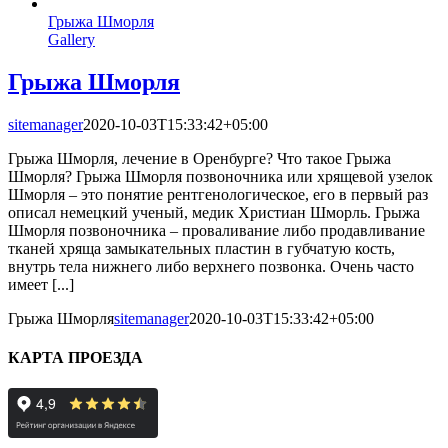
Грыжа Шморля
Gallery
Грыжа Шморля
sitemanager
2020-10-03T15:33:42+05:00
Грыжа Шморля, лечение в Оренбурге? Что такое Грыжа
Шморля? Грыжа Шморля позвоночника или хрящевой узелок
Шморля – это понятие рентгенологическое, его в первый раз
описал немецкий ученый, медик Христиан Шморль. Грыжа
Шморля позвоночника – проваливание либо продавливание
тканей хряща замыкательных пластин в губчатую кость,
внутрь тела нижнего либо верхнего позвонка. Очень часто
имеет [...]
Грыжа Шморля
sitemanager
2020-10-03T15:33:42+05:00
КАРТА ПРОЕЗДА