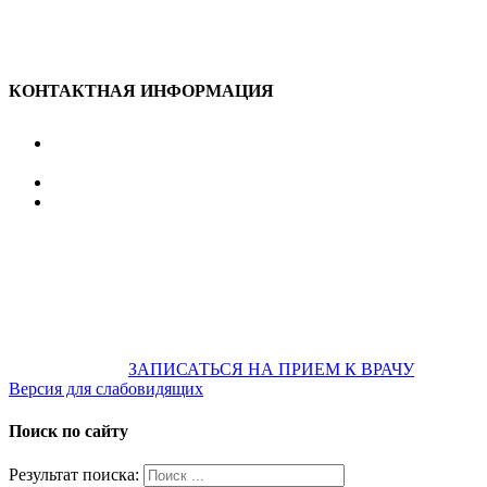
КОНТАКТНАЯ ИНФОРМАЦИЯ
улица Караван-Сарайская, дом 3, Оренбург,
Оренбургская обл., 460006
607-500
+7 922 886 75 00
График:
ПН.-ПТ.
8:00 — 20:00
СБ.-ВС.
08:00 — 17:00
На общественном транспорте:
по ул. Цвиллинга,
остановка «РЫБАКОВСКАЯ» Автобус: 18; 22; 25; 47; 48; 124;
126
по проспекту Парковый, остановка «Караван-Сарай»
Автобус: 19; 31; 33; 43; 51; 52; 56; 57; 101; 156
Не забудьте
предварительно
ЗАПИСАТЬСЯ НА ПРИЕМ К ВРАЧУ
Версия для слабовидящих
Поиск по сайту
Результат поиска: