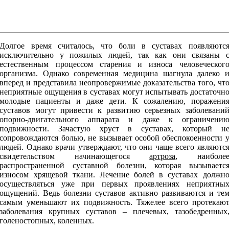
Долгое время считалось, что боли в суставах появляютс
исключительно у пожилых людей, так как они связаны 
естественным процессом старения и износа человеческог
организма. Однако современная медицина шагнула далеко 
вперед и представила неопровержимые доказательства того, чт
неприятные ощущения в суставах могут испытывать достаточн
молодые пациенты и даже дети. К сожалению, поражени
суставов могут привести к развитию серьезных заболевани
опорно-двигательного аппарата и даже к ограничени
подвижности. Зачастую хруст в суставах, который н
сопровождаются болью, не вызывает особой обеспокоенности 
людей. Однако врачи утверждают, что они чаще всего являютс
свидетельством начинающегося
артроза
, наиболе
распространенной суставной болезни, которая вызываетс
износом хрящевой ткани. Лечение болей в суставах должн
осуществляться уже при первых проявлениях неприятны
ощущений. Ведь болезни суставов активно развиваются и те
самым уменьшают их подвижность. Тяжелее всего протекаю
заболевания крупных суставов – плечевых, тазобедренных
голеностопных, коленных.