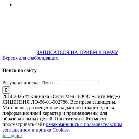
+7 922 886 75 00
График:
ПН.-ПТ.
8:00 — 20:00
СБ.-ВС.
08:00 — 17:00
На общественном транспорте:
по ул. Цвиллинга,
остановка «РЫБАКОВСКАЯ» Автобус: 18; 22; 25; 47; 48; 124;
126
по проспекту Парковый, остановка «Караван-Сарай»
Автобус: 19; 31; 33; 43; 51; 52; 56; 57; 101; 156
Не забудьте
предварительно
ЗАПИСАТЬСЯ НА ПРИЕМ К ВРАЧУ
Версия для слабовидящих
Поиск по сайту
Результат поиска:
2014-2026 © Клиника «Сити Мед» (ООО «Сити Мед»)
ЛИЦЕНЗИЯ ЛО-56-01-002786. Все права защищены.
Материалы, размещенные на данной странице, носят
информационный характер и предназначены для
образовательных целей. Посетители сайта могут
просматривать сайт
ознакомившись с пользовательским
соглашением
и
приняв Cookies.
Instagram