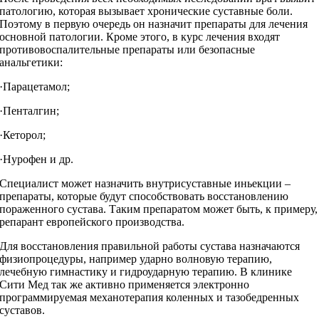
патологию, которая вызывает хронические суставные боли.
Поэтому в первую очередь он назначит препараты для лечения
основной патологии. Кроме этого, в курс лечения входят
противовоспалительные препараты или безопасные
анальгетики:
·Парацетамол;
·Пенталгин;
·Кеторол;
·Нурофен и др.
Специалист может назначить внутрисуставные иньекции –
препараты, которые будут способствовать восстановлению
пораженного сустава. Таким препаратом может быть, к примеру,
репарант европейского производства.
Для восстановления правильной работы сустава назначаются
физиопроцедуры, например ударно волновую терапию,
лечебную гимнастику и гидроударную терапию. В клинике
Сити Мед так же активно применяется электронно
программируемая механотерапия коленных и тазобедренных
суставов.