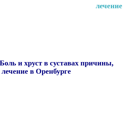
Боль и хруст в суставах
лечение
Подробно о новых способах лечения
стойкого болевого синдрома в «Сити
Мед» Оренбург
Боль и хруст в суставах причины,
лечение в Оренбурге