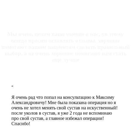
ОТЗЫВЫ НАШИХ ПАЦИЕНТОВ
Мы очень ценим ваше мнение о нас, по этому
всегда просим оставлять отзывы, хорошие
помогают нашим пациентам сделать правильный
выбор, а не очень хорошие помогают нам стать
еще лучше
Я очень рад что попал на консультацию к Максиму
Александровичу! Мне была показана операция но я
очень не хотел менять свой сустав на искуственный!
после уколов в сустав, я уже 2 года не вспоминаю
про свой сустав, а главное избежал операции!
Спасибо!