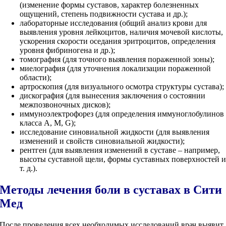
(изменение формы суставов, характер болезненных
ощущений, степень подвижности сустава и др.);
лабораторные исследования (общий анализ крови для
выявления уровня лейкоцитов, наличия мочевой кислоты,
ускорения скорости оседания эритроцитов, определения
уровня фибриногена и др.);
томография (для точного выявления пораженной зоны);
миелография (для уточнения локализации пораженной
области);
артроскопия (для визуального осмотра структуры сустава);
дискография (для вынесения заключения о состоянии
межпозвоночных дисков);
иммуноэлектрофорез (для определения иммуноглобулинов
класса A, M, G);
исследование синовиальной жидкости (для выявления
изменений и свойств синовиальной жидкости);
рентген (для выявления изменений в суставе – например,
высоты суставной щели, формы суставных поверхностей 
т. д.).
Методы лечения боли в суставах в Сити
Мед
После проведения всех необходимых исследований врач выявит