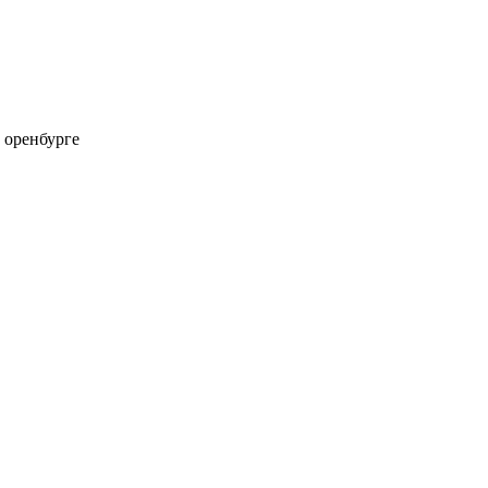
 оренбурге
ая обл., 460006