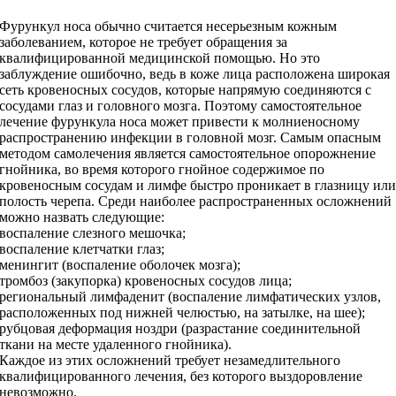
Фурункул носа обычно считается несерьезным кожным
заболеванием, которое не требует обращения за
квалифицированной медицинской помощью. Но это
заблуждение ошибочно, ведь в коже лица расположена широкая
сеть кровеносных сосудов, которые напрямую соединяются с
сосудами глаз и головного мозга. Поэтому самостоятельное
лечение фурункула носа может привести к молниеносному
распространению инфекции в головной мозг. Самым опасным
методом самолечения является самостоятельное опорожнение
гнойника, во время которого гнойное содержимое по
кровеносным сосудам и лимфе быстро проникает в глазницу ил
полость черепа. Среди наиболее распространенных осложнений
можно назвать следующие:
воспаление слезного мешочка;
воспаление клетчатки глаз;
менингит (воспаление оболочек мозга);
тромбоз (закупорка) кровеносных сосудов лица;
региональный лимфаденит (воспаление лимфатических узлов,
расположенных под нижней челюстью, на затылке, на шее);
рубцовая деформация ноздри (разрастание соединительной
ткани на месте удаленного гнойника).
Каждое из этих осложнений требует незамедлительного
квалифицированного лечения, без которого выздоровление
невозможно.