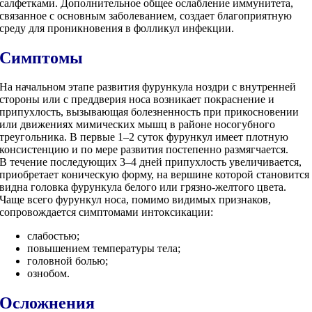
салфетками. Дополнительное общее ослабление иммунитета,
связанное с основным заболеванием, создает благоприятную
среду для проникновения в фолликул инфекции.
Симптомы
На начальном этапе развития фурункула ноздри с внутренней
стороны или с преддверия носа возникает покраснение и
припухлость, вызывающая болезненность при прикосновении
или движениях мимических мышц в районе носогубного
треугольника. В первые 1–2 суток фурункул имеет плотную
консистенцию и по мере развития постепенно размягчается.
В течение последующих 3–4 дней припухлость увеличивается,
приобретает коническую форму, на вершине которой становится
видна головка фурункула белого или грязно-желтого цвета.
Чаще всего фурункул носа, помимо видимых признаков,
сопровождается симптомами интоксикации:
слабостью;
повышением температуры тела;
головной болью;
ознобом.
Осложнения