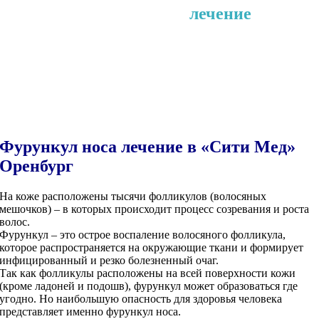
Фурункул носа
лечение
Здесь вы можете узнать о
современных и безболезненных
способах лечения фурункула носа
Фурункул носа лечение в «Сити Мед»
Оренбург
На коже расположены тысячи фолликулов (волосяных
мешочков) – в которых происходит процесс созревания и роста
волос.
Фурункул – это острое воспаление волосяного фолликула,
которое распространяется на окружающие ткани и формирует
инфицированный и резко болезненный очаг.
Так как фолликулы расположены на всей поверхности кожи
(кроме ладоней и подошв), фурункул может образоваться где
угодно. Но наибольшую опасность для здоровья человека
представляет именно фурункул носа.