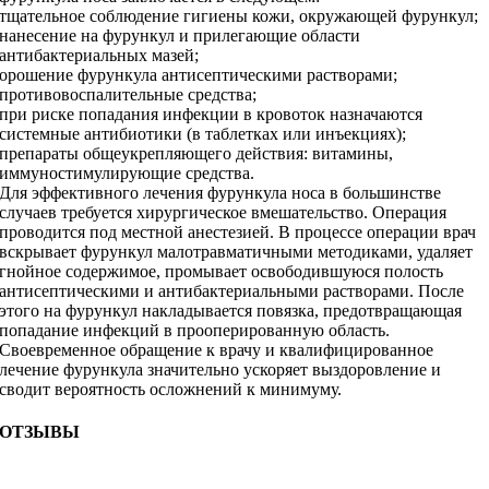
тщательное соблюдение гигиены кожи, окружающей фурункул;
нанесение на фурункул и прилегающие области
антибактериальных мазей;
орошение фурункула антисептическими растворами;
противовоспалительные средства;
при риске попадания инфекции в кровоток назначаются
системные антибиотики (в таблетках или инъекциях);
препараты общеукрепляющего действия: витамины,
иммуностимулирующие средства.
Для эффективного лечения фурункула носа в большинстве
случаев требуется хирургическое вмешательство. Операция
проводится под местной анестезией. В процессе операции врач
вскрывает фурункул малотравматичными методиками, удаляет
гнойное содержимое, промывает освободившуюся полость
антисептическими и антибактериальными растворами. После
этого на фурункул накладывается повязка, предотвращающая
попадание инфекций в прооперированную область.
Своевременное обращение к врачу и квалифицированное
лечение фурункула значительно ускоряет выздоровление и
сводит вероятность осложнений к минимуму.
ОТЗЫВЫ