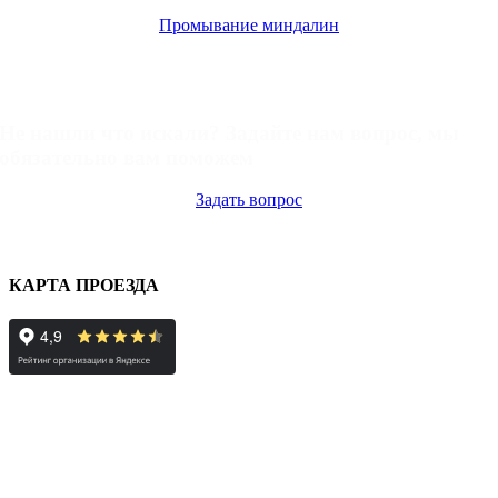
Промывание миндалин
Задать вопрос
Не нашли что искали? Задайте нам вопрос, мы
обязательно вам поможем
Задать вопрос
КАРТА ПРОЕЗДА