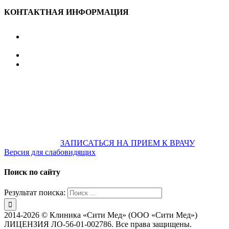
КОНТАКТНАЯ ИНФОРМАЦИЯ
улица Караван-Сарайская, дом 3, Оренбург,
Оренбургская обл., 460006
607-500
+7 922 886 75 00
График:
ПН.-ПТ.
8:00 — 20:00
СБ.-ВС.
08:00 — 17:00
На общественном транспорте:
по ул. Цвиллинга,
остановка «РЫБАКОВСКАЯ» Автобус: 18; 22; 25; 47; 48; 124;
126
по проспекту Парковый, остановка «Караван-Сарай»
Автобус: 19; 31; 33; 43; 51; 52; 56; 57; 101; 156
Не забудьте
предварительно
ЗАПИСАТЬСЯ НА ПРИЕМ К ВРАЧУ
Версия для слабовидящих
Поиск по сайту
Результат поиска:
2014-2026 © Клиника «Сити Мед» (ООО «Сити Мед»)
ЛИЦЕНЗИЯ ЛО-56-01-002786. Все права защищены.