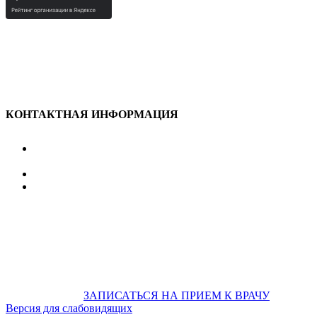
КОНТАКТНАЯ ИНФОРМАЦИЯ
улица Караван-Сарайская, дом 3, Оренбург,
Оренбургская обл., 460006
607-500
+7 922 886 75 00
График:
ПН.-ПТ.
8:00 — 20:00
СБ.-ВС.
08:00 — 17:00
На общественном транспорте:
по ул. Цвиллинга,
остановка «РЫБАКОВСКАЯ» Автобус: 18; 22; 25; 47; 48; 124;
126
по проспекту Парковый, остановка «Караван-Сарай»
Автобус: 19; 31; 33; 43; 51; 52; 56; 57; 101; 156
Не забудьте
предварительно
ЗАПИСАТЬСЯ НА ПРИЕМ К ВРАЧУ
Версия для слабовидящих