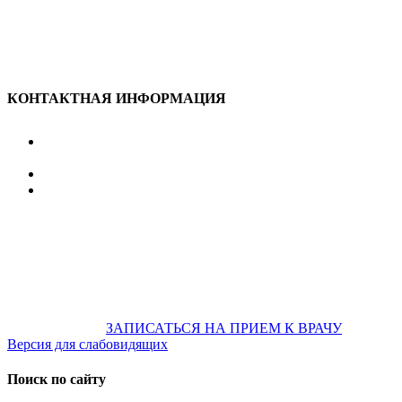
КОНТАКТНАЯ ИНФОРМАЦИЯ
улица Караван-Сарайская, дом 3, Оренбург,
Оренбургская обл., 460006
607-500
+7 922 886 75 00
График:
ПН.-ПТ.
8:00 — 20:00
СБ.-ВС.
08:00 — 17:00
На общественном транспорте:
по ул. Цвиллинга,
остановка «РЫБАКОВСКАЯ» Автобус: 18; 22; 25; 47; 48; 124;
126
по проспекту Парковый, остановка «Караван-Сарай»
Автобус: 19; 31; 33; 43; 51; 52; 56; 57; 101; 156
Не забудьте
предварительно
ЗАПИСАТЬСЯ НА ПРИЕМ К ВРАЧУ
Версия для слабовидящих
Поиск по сайту