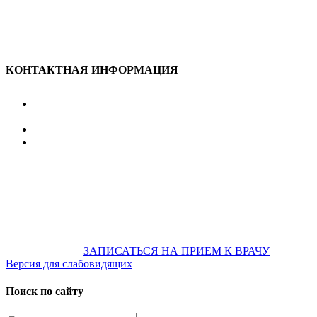
КОНТАКТНАЯ ИНФОРМАЦИЯ
улица Караван-Сарайская, дом 3, Оренбург,
Оренбургская обл., 460006
607-500
+7 922 886 75 00
График:
ПН.-ПТ.
8:00 — 20:00
СБ.-ВС.
08:00 — 17:00
На общественном транспорте:
по ул. Цвиллинга,
остановка «РЫБАКОВСКАЯ» Автобус: 18; 22; 25; 47; 48; 124;
126
по проспекту Парковый, остановка «Караван-Сарай»
Автобус: 19; 31; 33; 43; 51; 52; 56; 57; 101; 156
Не забудьте
предварительно
ЗАПИСАТЬСЯ НА ПРИЕМ К ВРАЧУ
Версия для слабовидящих
Поиск по сайту