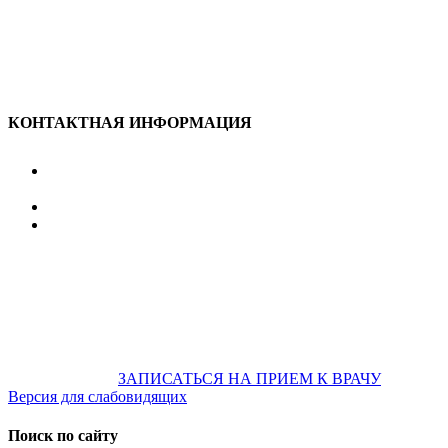
КОНТАКТНАЯ ИНФОРМАЦИЯ
улица Караван-Сарайская, дом 3, Оренбург,
Оренбургская обл., 460006
607-500
+7 922 886 75 00
График:
ПН.-ПТ.
8:00 — 20:00
СБ.-ВС.
08:00 — 17:00
На общественном транспорте:
по ул. Цвиллинга,
остановка «РЫБАКОВСКАЯ» Автобус: 18; 22; 25; 47; 48; 124;
126
по проспекту Парковый, остановка «Караван-Сарай»
Автобус: 19; 31; 33; 43; 51; 52; 56; 57; 101; 156
Не забудьте
предварительно
ЗАПИСАТЬСЯ НА ПРИЕМ К ВРАЧУ
Версия для слабовидящих
Поиск по сайту