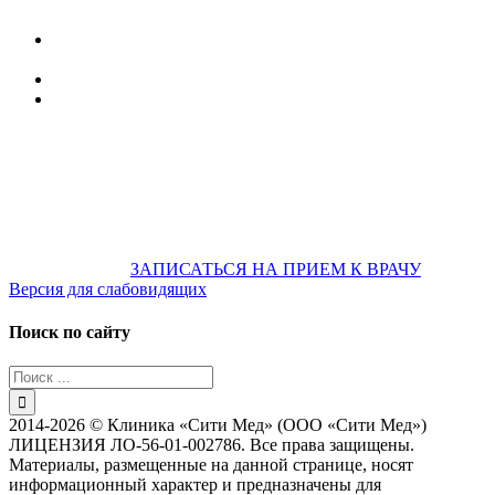
улица Караван-Сарайская, дом 3, Оренбург,
Оренбургская обл., 460006
607-500
+7 922 886 75 00
График:
ПН.-ПТ.
8:00 — 20:00
СБ.-ВС.
08:00 — 17:00
На общественном транспорте:
по ул. Цвиллинга,
остановка «РЫБАКОВСКАЯ» Автобус: 18; 22; 25; 47; 48; 124;
126
по проспекту Парковый, остановка «Караван-Сарай»
Автобус: 19; 31; 33; 43; 51; 52; 56; 57; 101; 156
Не забудьте
предварительно
ЗАПИСАТЬСЯ НА ПРИЕМ К ВРАЧУ
Версия для слабовидящих
Поиск по сайту
Результат
поиска:
2014-2026 © Клиника «Сити Мед» (ООО «Сити Мед»)
ЛИЦЕНЗИЯ ЛО-56-01-002786. Все права защищены.
Материалы, размещенные на данной странице, носят
информационный характер и предназначены для