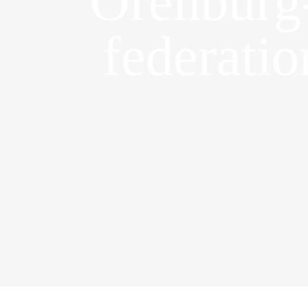
Orenburg
federati