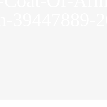
-Coat-Of-Arms
on-39447889-