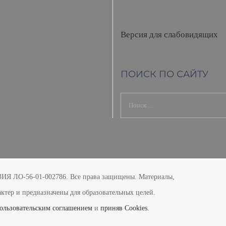
Версия для слабовидящих
ПОИСК ПО САЙТУ
Результат
поиска:
Я ЛО-56-01-002786. Все права защищены. Материалы,
тер и предназначены для образовательных целей.
ользовательским соглашением
и
приняв Cookies.