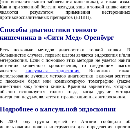
(тип воспалительного заболевания кишечника), а также язвы
Как и при язвенной болезни желудка, язвы в тонкой кишке част
являются результатом применения нестероидны
противовоспалительных препаратов (НПВП).
Способы диагностики тонкого
кишечника в «Сити Мед» Оренбург
Есть несколько методов диагностики тонкой кишки. 
большинстве случаев, первым шагом является эндоскопия и/ил
энтероскопия. Если с помощью этих методов не удается найт
источник кишечного кровотечения, то следующим шаго
является
капсульная эндоскопия.
Возможно такж
использование лучевых методов диагностики, включая рентге
с пассажем бария или компьютерную томографию (такж
известный как) тонкой кишки. Крайним вариантом, которы
обычно используется только тогда, когда другие метод
потерпели неудачу, является интраоперационная энтероскопия.
Подробнее о капсульной эндоскопии
В 2000 году группа врачей из Англии сообщили о
использовании нового инструмента для определения причи