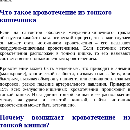
Что такое кровотечение из тонкого
кишечника
Если на слизистой оболочке желудочно-кишечного тракт
образуется какой-то паталогический процесс, то в ряде случае
он может стать источником кровотечения – его называю
желудочно-кишечным кровотечением. Если источник этог
кровотечения расположен в тонкой кишке, то его называю
соответственно тонкокишечным кровотечением.
Кровотечение может быть медленным, что приводит к анеми
(малокровие), хронической слабости, низкому гемоглабину, ил
быстрым, вызывая обморок у пациента или сенющность кожны
покровов, резкое падение артериального давления. Примерн
15% всех желудочно-кишечных кровотечений происходит 
тонкой кишке. Из-за длины тонкой кишки и ее расположени
между желудком и толстой кишкой, найти источни
кровотечения может быть затруднено.
Почему возникает кровотечение и
тонкой кишки?