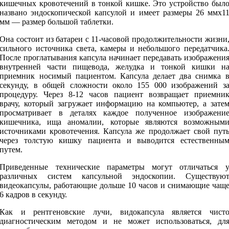
кишечных кровотечений в тонкой кишке. Это устройство был
названо эндоскопической капсулой и имеет размеры 26 ммх1
мм — размер большой таблетки.
Она состоит из батареи с 11-часовой продолжительности жизни
сильного источника света, камеры и небольшого передатчика
После проглатывания капсула начинает передавать изображени
внутренней части пищевода, желудка и тонкой кишки н
приемник носимый пациентом. Капсула делает два снимка 
секунду, в общей сложности около 155 000 изображений з
процедуру. Через 8-12 часов пациент возвращает приемни
врачу, который загружает информацию на компьютер, а зате
просматривает в деталях каждое полученное изображени
кишечника, ища аномалии, которые являются возможным
источниками кровотечения. Капсула же продолжает свой пут
через толстую кишку пациента и выводится естественны
путем.
Приведенные технические параметры могут отличаться 
различных систем капсульной эндоскопии. Существую
видеокапсулы, работающие дольше 10 часов и снимающие чащ
6 кадров в секунду.
Как и рентгеновские лучи, видокапсула является чист
диагностическим методом и не может использоваться, дл