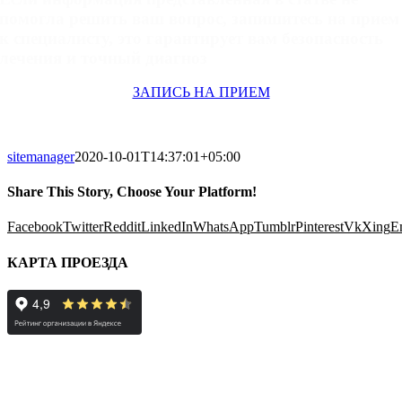
помогла решить ваш вопрос, запишитесь на прием
к специалисту, это гарантирует вам безопасность
лечения и точный диагноз
ЗАПИСЬ НА ПРИЕМ
sitemanager
2020-10-01T14:37:01+05:00
Share This Story, Choose Your Platform!
Facebook
Twitter
Reddit
LinkedIn
WhatsApp
Tumblr
Pinterest
Vk
Xing
E
КАРТА ПРОЕЗДА