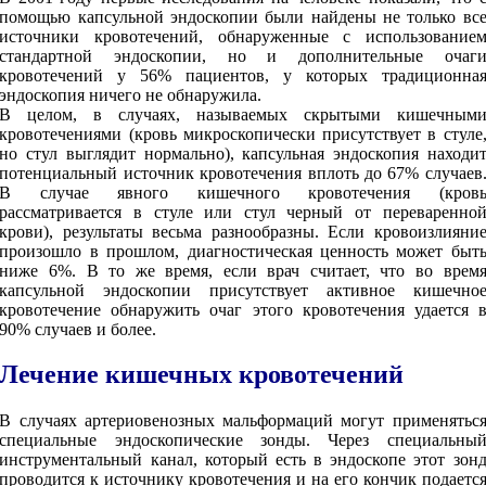
помощью капсульной эндоскопии были найдены не только вс
источники кровотечений, обнаруженные с использование
стандартной эндоскопии, но и дополнительные очаг
кровотечений у 56% пациентов, у которых традиционна
эндоскопия ничего не обнаружила.
В целом, в случаях, называемых скрытыми кишечным
кровотечениями (кровь микроскопически присутствует в стуле
но стул выглядит нормально), капсульная эндоскопия находи
потенциальный источник кровотечения вплоть до 67% случаев
В случае явного кишечного кровотечения (кров
рассматривается в стуле или стул черный от переваренно
крови), результаты весьма разнообразны. Если кровоизлияни
произошло в прошлом, диагностическая ценность может быт
ниже 6%. В то же время, если врач считает, что во врем
капсульной эндоскопии присутствует активное кишечно
кровотечение обнаружить очаг этого кровотечения удается 
90% случаев и более.
Лечение кишечных кровотечений
В случаях артериовенозных мальформаций могут применятьс
специальные эндоскопические зонды. Через специальны
инструментальный канал, который есть в эндоскопе этот зон
проводится к источнику кровотечения и на его кончик подаетс