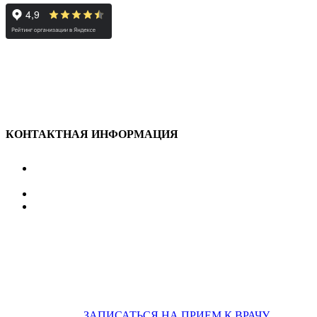
КОНТАКТНАЯ ИНФОРМАЦИЯ
улица Караван-Сарайская, дом 3, Оренбург,
Оренбургская обл., 460006
607-500
+7 922 886 75 00
График:
ПН.-ПТ.
8:00 — 20:00
СБ.-ВС.
08:00 — 17:00
На общественном транспорте:
по ул. Цвиллинга,
остановка «РЫБАКОВСКАЯ» Автобус: 18; 22; 25; 47; 48; 124;
126
по проспекту Парковый, остановка «Караван-Сарай»
Автобус: 19; 31; 33; 43; 51; 52; 56; 57; 101; 156
Не забудьте
предварительно
ЗАПИСАТЬСЯ НА ПРИЕМ К ВРАЧУ