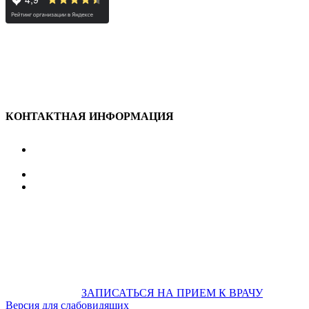
КОНТАКТНАЯ ИНФОРМАЦИЯ
улица Караван-Сарайская, дом 3, Оренбург,
Оренбургская обл., 460006
607-500
+7 922 886 75 00
График:
ПН.-ПТ.
8:00 — 20:00
СБ.-ВС.
08:00 — 17:00
На общественном транспорте:
по ул. Цвиллинга,
остановка «РЫБАКОВСКАЯ» Автобус: 18; 22; 25; 47; 48; 124;
126
по проспекту Парковый, остановка «Караван-Сарай»
Автобус: 19; 31; 33; 43; 51; 52; 56; 57; 101; 156
Не забудьте
предварительно
ЗАПИСАТЬСЯ НА ПРИЕМ К ВРАЧУ
Версия для слабовидящих