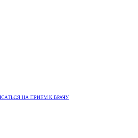
ая обл., 460006
«РЫБАКОВСКАЯ» Автобус: 18; 22; 25; 47; 48; 124; 126
по проспе
САТЬСЯ НА ПРИЕМ К ВРАЧУ