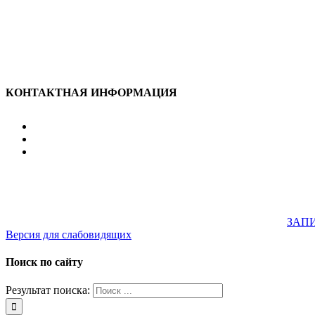
КОНТАКТНАЯ ИНФОРМАЦИЯ
улица Караван-Сарайская, дом 3, Оренбург, Оренбургск
607-500
+7 922 886 75 00
График:
ПН.-ПТ.
8:00 — 20:00
СБ.-ВС.
08:00 — 17:00
На общественном транспорте:
по ул. Цвиллинга, остановка 
33; 43; 51; 52; 56; 57; 101; 156
Не забудьте предварительно
ЗАПИ
Версия для слабовидящих
Поиск по сайту
Результат поиска: