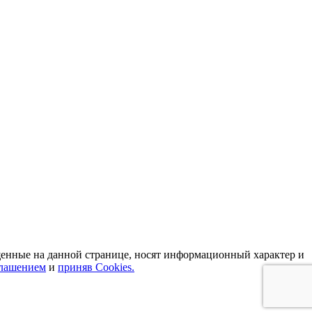
кту Парковый, остановка «Караван-Сарай» Автобус: 19; 31;
нные на данной странице, носят информационный характер и
глашением
и
приняв Cookies.