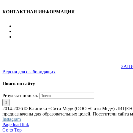
КОНТАКТНАЯ ИНФОРМАЦИЯ
улица Караван-Сарайская, дом 3, Оренбург, Оренбургск
607-500
+7 922 886 75 00
График:
ПН.-ПТ.
8:00 — 20:00
СБ.-ВС.
08:00 — 17:00
На общественном транспорте:
по ул. Цвиллинга, остановка 
33; 43; 51; 52; 56; 57; 101; 156
Не забудьте предварительно
ЗАПИ
Версия для слабовидящих
Поиск по сайту
Результат поиска:
2014-2026 © Клиника «Сити Мед» (ООО «Сити Мед») ЛИЦЕНЗИ
предназначены для образовательных целей. Посетители сайта 
Instagram
Page load link
Go to Top