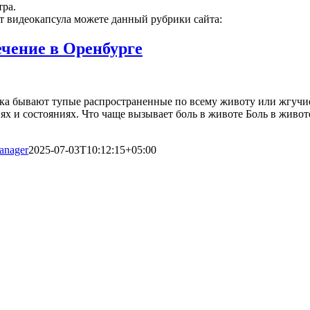
тра.
т видеокапсула можете данный рубрики сайта:
ечение в Оренбурге
ка бывают тупые распространенные по всему животу или жгучи
ях и состояниях. Что чаще вызывает боль в животе Боль в живо
manager
2025-07-03T10:12:15+05:00