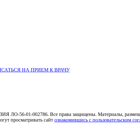
ая обл., 460006
«РЫБАКОВСКАЯ» Автобус: 18; 22; 25; 47; 48; 124; 126
по проспе
САТЬСЯ НА ПРИЕМ К ВРАЧУ
Я ЛО-56-01-002786. Все права защищены. Материалы, размеще
могут просматривать сайт
ознакомившись с пользовательским со