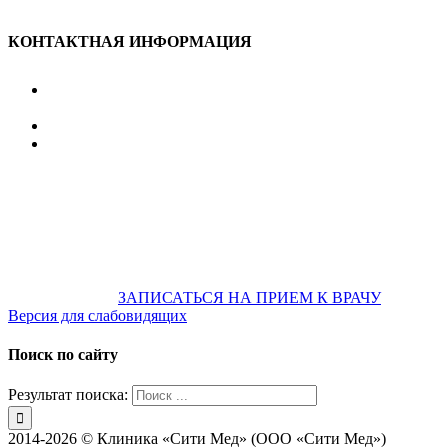
КОНТАКТНАЯ ИНФОРМАЦИЯ
улица Караван-Сарайская, дом 3, Оренбург,
Оренбургская обл., 460006
607-500
+7 922 886 75 00
График:
ПН.-ПТ.
8:00 — 20:00
СБ.-ВС.
08:00 — 17:00
На общественном транспорте:
по ул. Цвиллинга,
остановка «РЫБАКОВСКАЯ» Автобус: 18; 22; 25; 47; 48; 124;
126
по проспекту Парковый, остановка «Караван-Сарай»
Автобус: 19; 31; 33; 43; 51; 52; 56; 57; 101; 156
Не забудьте
предварительно
ЗАПИСАТЬСЯ НА ПРИЕМ К ВРАЧУ
Версия для слабовидящих
Поиск по сайту
Результат поиска:
2014-2026 © Клиника «Сити Мед» (ООО «Сити Мед»)