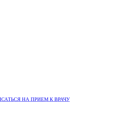
ая обл., 460006
«РЫБАКОВСКАЯ» Автобус: 18; 22; 25; 47; 48; 124; 126
по проспе
САТЬСЯ НА ПРИЕМ К ВРАЧУ