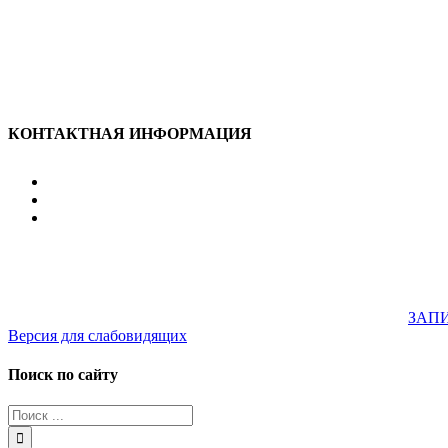
КОНТАКТНАЯ ИНФОРМАЦИЯ
улица Караван-Сарайская, дом 3, Оренбург, Оренбургск
607-500
+7 922 886 75 00
График:
ПН.-ПТ.
8:00 — 20:00
СБ.-ВС.
08:00 — 17:00
На общественном транспорте:
по ул. Цвиллинга, остановка 
33; 43; 51; 52; 56; 57; 101; 156
Не забудьте предварительно
ЗАПИ
Версия для слабовидящих
Поиск по сайту
Результат
поиска: