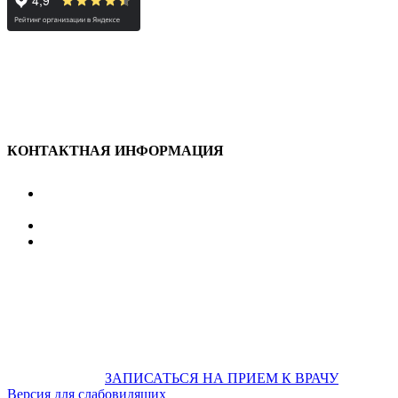
КОНТАКТНАЯ ИНФОРМАЦИЯ
улица Караван-Сарайская, дом 3, Оренбург,
Оренбургская обл., 460006
607-500
+7 922 886 75 00
График:
ПН.-ПТ.
8:00 — 20:00
СБ.-ВС.
08:00 — 17:00
На общественном транспорте:
по ул. Цвиллинга,
остановка «РЫБАКОВСКАЯ» Автобус: 18; 22; 25; 47; 48; 124;
126
по проспекту Парковый, остановка «Караван-Сарай»
Автобус: 19; 31; 33; 43; 51; 52; 56; 57; 101; 156
Не забудьте
предварительно
ЗАПИСАТЬСЯ НА ПРИЕМ К ВРАЧУ
Версия для слабовидящих