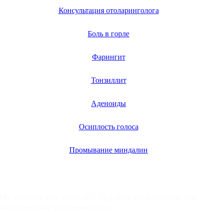
Консультация отоларинголога
Боль в горле
Фарингит
Тонзиллит
Аденоиды
Осиплость голоса
Промывание миндалин
Задать вопрос
Не нашли что искали? Задайте нам вопрос мы
обязательно вам поможем