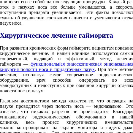
приносит его с собой на последующие процедуры. Каждый ра
отек в пазухах носа все больше уменьшается, а скорост
поступления препарата увеличивается. Эти факты позволяю
судить об улучшении состояния пациента и уменьшении отек
пазух носа.
Хирургическое лечение гайморита
При развитии хронических форм гайморита пациентам показан
хирургическое лечение. В нашей клинике используется самы
современный, щадящий и эффективный метод лечени
гайморита —
функциональная эндоскопическая эндоназальна
хирургия полости носа и придаточных пазух
. При этом метод
лечения, используя самое современное эндоскопическо
оборудование, врач способен оперировать во все
малодоступных и недоступных при обычной хирургии отдела
полости носа и пазух.
Главным достоинством метода является то, что операция н
пазухе проводится через полость носа — эндоназально. Эт
означает, что никаких разрезов не производится. Благодар
уникальному эндоскопическому оборудованию в наше
клинике, весь процесс хирургических вмешательст
можно контролировать на экране монитора и видеть даж
микроструктуры носа. Это значительно уменьшает процен