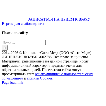
На общественном транспорте:
по ул. Цвиллинга,
остановка «РЫБАКОВСКАЯ» Автобус: 18; 22; 25; 47; 48; 124;
126
по проспекту Парковый, остановка «Караван-Сарай»
Автобус: 19; 31; 33; 43; 51; 52; 56; 57; 101; 156
Не забудьте
предварительно
ЗАПИСАТЬСЯ НА ПРИЕМ К ВРАЧУ
Версия для слабовидящих
Поиск по сайту
Результат
поиска:
2014-2026 © Клиника «Сити Мед» (ООО «Сити Мед»)
ЛИЦЕНЗИЯ ЛО-56-01-002786. Все права защищены.
Материалы, размещенные на данной странице, носят
информационный характер и предназначены для
образовательных целей. Посетители сайта могут
просматривать сайт
ознакомившись с пользовательским
соглашением
и
приняв Cookies.
Instagram
Page load link
Go
to
Top