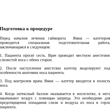
Подготовка к процедуре
Перед началом лечения гайморита Ямик — катетеро
проводится специальная подготовительная работа
заключающаяся в следующем:
1. Пациента просят сесть. Врач проводит местную
анестези
слизистой носа с обеих сторон.
2. После наступления анестезии катетер моделируют по
особенности анатомии носа пациента.
3. Под контролем врача Ямик — катетер вводится в полост
носа.
4. Когда латексный баллон оказывается в носоглотке, в нег
закачивают воздух с помощью шприца. Это необходимо дл
предотврщения попадания слизи и воздуха из носа в горл
пациента.