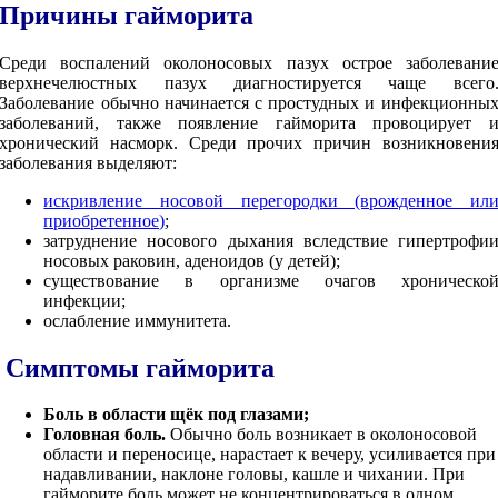
Причины гайморита
Среди воспалений околоносовых пазух острое заболевани
верхнечелюстных пазух диагностируется чаще всего
Заболевание
обычно начинается с простудных и инфекционны
заболеваний, также появление гайморита провоцирует 
хронический насморк. Среди прочих причин возникновени
заболевания выделяют:
искривление носовой перегородки (врожденное ил
приобретенное)
;
затруднение носового дыхания вследствие гипертрофи
носовых раковин, аденоидов (у детей);
существование в организме очагов хроническо
инфекции;
ослабление иммунитета.
Симптомы гайморита
Боль в области щёк под глазами;
Головная боль.
Обычно боль возникает в околоносовой
области и переносице, нарастает к вечеру, усиливается при
надавливании, наклоне головы, кашле и чихании. При
гайморите боль может не концентрироваться в одном