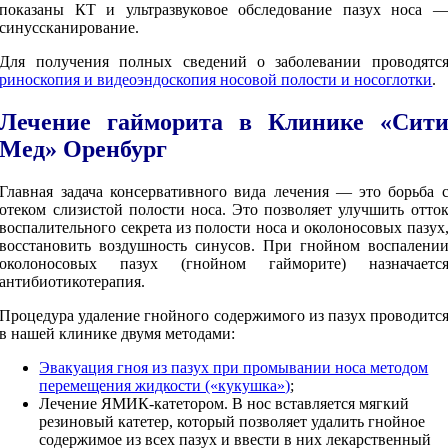
показаны КТ и ультразвуковое обследование пазух носа 
синуссканирование.
Для получения полных сведений о заболевании проводятс
риноскопия и видеоэндоскопия носовой полости и носоглотки
.
Лечение гайморита в Клинике «Сит
Мед» Оренбург
Главная задача консервативного вида лечения — это борьба 
отеком слизистой полости носа. Это позволяет улучшить отто
воспалительного секрета из полости носа и околоносовых пазух
восстановить воздушность синусов. При гнойном воспалени
околоносовых пазух (гнойном гайморите) назначаетс
антибиотикотерапия.
Процедура удаление гнойного содержимого из пазух проводитс
в нашей клинике двумя методами:
Эвакуация гноя из пазух при промывании носа методом
перемещения жидкости («кукушка»)
;
Лечение ЯМИК-катетором. В нос вставляется мягкий
резиновый катетер, который позволяет удалить гнойное
содержимое из всех пазух и ввести в них лекарственный