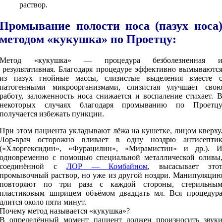
раствор.
Промывание полости носа (пазух носа
методом «кукушка» по Проетцу:
Метод «кукушка» — процедура безболезненная 
результативная. Благодаря процедуре эффективно вымываютс
из пазух гнойные массы, слизистые выделения вместе 
патогенными микроорганизмами, слизистая улучшает сво
работу, заложенность носа снижается и воспаление стихает. 
некоторых случаях благодаря промыванию по Проетц
получается избежать пункции.
При этом пациента укладывают лёжа на кушетке, лицом кверху
Лор-врач осторожно вливает в одну ноздрю антисепти
(«Хлоргексидин», «Фурацилин», «Мирамистин» и др.). 
одновременно с помощью специальной металлической оливы
соединённой с
ЛОР — Комбайном
, высасывает это
промывочный раствор, но уже из другой ноздри. Манипуляци
повторяют по три раза с каждой стороны, стерильны
пластиковым шприцем объёмом двадцать мл. Вся процедур
длится около пяти минут.
Почему метод называется «кукушка»?
В определённый момент пациент должен произносить звук