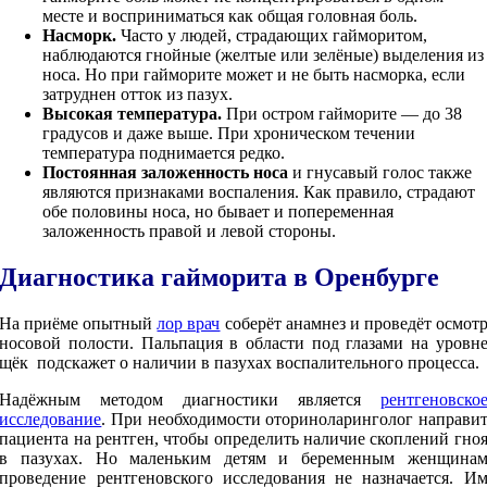
месте и восприниматься как общая головная боль.
Насморк.
Часто у людей, страдающих гайморитом,
наблюдаются гнойные (желтые или зелёные) выделения из
носа. Но при гайморите может и не быть насморка, если
затруднен отток из пазух.
Высокая температура.
При остром гайморите — до 38
градусов и даже выше. При хроническом течении
температура поднимается редко.
Постоянная заложенность носа
и гнусавый голос также
являются признаками воспаления. Как правило, страдают
обе половины носа, но бывает и попеременная
заложенность правой и левой стороны.
Диагностика гайморита в Оренбурге
На приёме опытный
лор врач
соберёт анамнез и проведёт осмот
носовой полости. Пальпация в области под глазами на уровн
щёк подскажет о наличии в пазухах воспалительного процесса.
Надёжным методом диагностики является
рентгеновско
исследование
. При необходимости оториноларинголог направи
пациента на рентген, чтобы определить наличие скоплений гно
в пазухах. Но маленьким детям и беременным женщина
проведение рентгеновского исследования не назначается. И