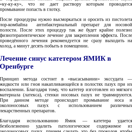
«ку-ку-ку», что не дает раствору которым проводитс
промывание попасть в глотку.
После процедуры нужно высморкаться и оросить из пистолет
лор-комбайна антибактериальный препарат для носово
полости. После этих процедур так же будет крайне полезн
физиотерапевтическое лечение для закрепления эффекта. Посл
проведённого лечения рекомендуется не сразу выходить н
холод, а минут десять побыть в помещении.
Лечение синус катетером ЯМИК в
Оренбурге
Принцип метода состоит в «высасывании» экссудата 
жидкости или гноя накапливающейся в полостях пазух при и
воспалении. Благодаря тому, что катетер изготовлен из мягког
материала (латекса), стенки носовых пазух не травмируются
При данном методе происходит промывание носа 
околоносовых пазух с использованием различны
лекарственных препаратов.
Благодаря использованию Ямик — катетера удаетс
безболезненно удалить патологическое содержимое и
околоносовых пазух, причем сделать это без проколов чтоб