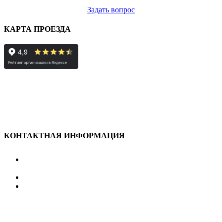
Задать вопрос
КАРТА ПРОЕЗДА
КОНТАКТНАЯ ИНФОРМАЦИЯ
улица Караван-Сарайская, дом 3, Оренбург,
Оренбургская обл., 460006
607-500
+7 922 886 75 00
График:
ПН.-ПТ.
8:00 — 20:00
СБ.-ВС.
08:00 — 17:00