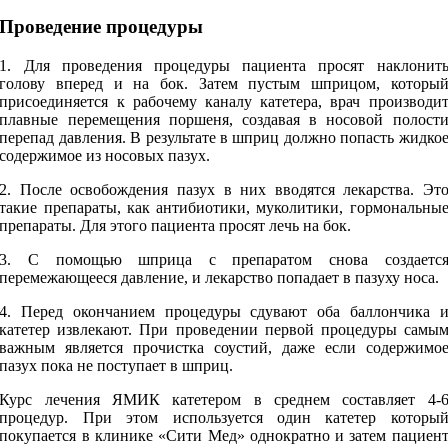
Проведение процедуры
1. Для проведения процедуры пациента просят наклонит
голову вперед и на бок. Затем пустым шприцом, которы
присоединяется к рабочему каналу катетера, врач производи
плавные перемещения поршеня, создавая в носовой полост
перепад давления. В результате в шприц должно попасть жидко
содержимое из носовых пазух.
2. После освобождения пазух в них вводятся лекарства. Эт
такие препараты, как антибиотики, муколитики, гормональны
препараты. Для этого пациента просят лечь на бок.
3. С помощью шприца с препаратом снова создаетс
перемежающееся давление, и лекарство попадает в пазуху носа.
4. Перед окончанием процедуры сдувают оба баллончика 
катетер извлекают. При проведении первой процедуры самы
важным является прочистка соустий, даже если содержимо
пазух пока не поступает в шприц.
Курс лечения ЯМИК катетером в среднем составляет 4-
процедур. При этом используется один катетер которы
покупается в клинике «Сити Мед» однократно и затем пациен