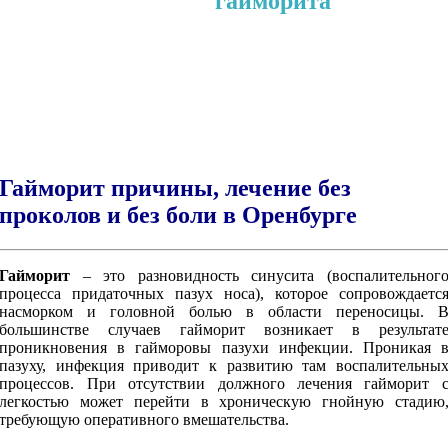
Лечение
гайморита
Здесь вы можете узнать о современных
и безболезненных способах лечения
(синусита) гайморита
Гайморит причины, лечение без
проколов и без боли в Оренбурге
Гайморит
– это разновидность синусита (воспалительног
процесса придаточных пазух носа), которое сопровождаетс
насморком и головной болью в области переносицы. 
большинстве случаев гайморит возникает в результат
проникновения в гайморовы пазухи инфекции. Проникая 
пазуху, инфекция приводит к развитию там воспалительны
процессов. При отсутствии должного лечения гайморит 
легкостью может перейти в хроническую гнойную стадию
требующую оперативного вмешательства.