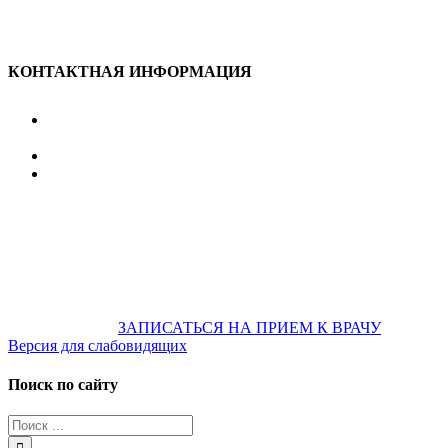
КОНТАКТНАЯ ИНФОРМАЦИЯ
улица Караван-Сарайская, дом 3, Оренбург,
Оренбургская обл., 460006
607-500
+7 922 886 75 00
График:
ПН.-ПТ.
8:00 — 20:00
СБ.-ВС.
08:00 — 17:00
На общественном транспорте:
по ул. Цвиллинга,
остановка «РЫБАКОВСКАЯ» Автобус: 18; 22; 25; 47; 48; 124;
126
по проспекту Парковый, остановка «Караван-Сарай»
Автобус: 19; 31; 33; 43; 51; 52; 56; 57; 101; 156
Не забудьте
предварительно
ЗАПИСАТЬСЯ НА ПРИЕМ К ВРАЧУ
Версия для слабовидящих
Поиск по сайту
Результат
поиска: