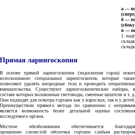
а — п
(спере
б — п
(сбоку
в — н
1. над
складк
склад
Прямая ларингоскопия
В основе прямой ларингоскопии (эндоскопия горла) лежи
использование специальных ларингоскопов, которые такж
позволяют удалять инородные тела и проводить оперативны
вмешательства. Существуют ларингоскопические наборы, 
составе которых волоконные световоды, сменные шпатели и т. д
Они подходят для осмотра гортани как у взрослых, так и у детей
Преимуществом прямого метода по сравнению с непрямы
является возможность более детальной оценки состояни
исследуемого органа.
Местное обезболивания обеспечивается благодар
орошению слизистой оболочки гортани слабым растворо