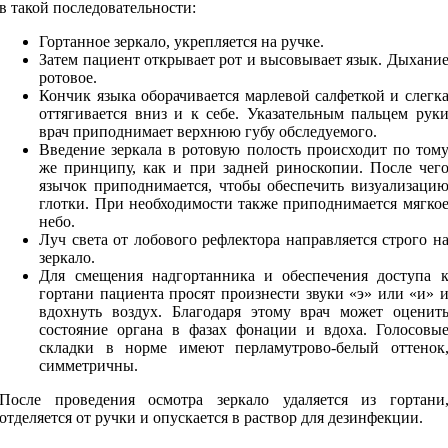
в такой последовательности:
Гортанное зеркало, укрепляется на ручке.
Затем пациент открывает рот и высовывает язык. Дыхани
ротовое.
Кончик языка оборачивается марлевой салфеткой и слегк
оттягивается вниз и к себе. Указательным пальцем рук
врач приподнимает верхнюю губу обследуемого.
Введение зеркала в ротовую полость происходит по том
же принципу, как и при задней риноскопии. После чег
язычок приподнимается, чтобы обеспечить визуализаци
глотки. При необходимости также приподнимается мягко
небо.
Луч света от лобового рефлектора направляется строго н
зеркало.
Для смещения надгортанника и обеспечения доступа 
гортани пациента просят произнести звуки «э» или «и» 
вдохнуть воздух. Благодаря этому врач может оценит
состояние органа в фазах фонации и вдоха. Голосовы
складки в норме имеют перламутрово-белый оттенок
симметричны.
После проведения осмотра зеркало удаляется из гортани
отделяется от ручки и опускается в раствор для дезинфекции.