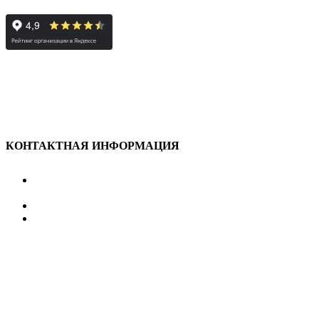
КОНТАКТНАЯ ИНФОРМАЦИЯ
улица Караван-Сарайская, дом 3, Оренбург,
Оренбургская обл., 460006
607-500
+7 922 886 75 00
График:
ПН.-ПТ.
8:00 — 20:00
СБ.-ВС.
08:00 — 17:00
На общественном транспорте:
по ул. Цвиллинга,
остановка «РЫБАКОВСКАЯ» Автобус: 18; 22; 25; 47; 48; 124;
126
по проспекту Парковый, остановка «Караван-Сарай»
Автобус: 19; 31; 33; 43; 51; 52; 56; 57; 101; 156
Не забудьте