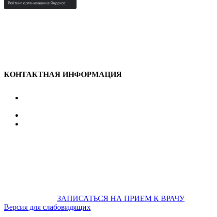
КОНТАКТНАЯ ИНФОРМАЦИЯ
улица Караван-Сарайская, дом 3, Оренбург,
Оренбургская обл., 460006
607-500
+7 922 886 75 00
График:
ПН.-ПТ.
8:00 — 20:00
СБ.-ВС.
08:00 — 17:00
На общественном транспорте:
по ул. Цвиллинга,
остановка «РЫБАКОВСКАЯ» Автобус: 18; 22; 25; 47; 48; 124;
126
по проспекту Парковый, остановка «Караван-Сарай»
Автобус: 19; 31; 33; 43; 51; 52; 56; 57; 101; 156
Не забудьте
предварительно
ЗАПИСАТЬСЯ НА ПРИЕМ К ВРАЧУ
Версия для слабовидящих