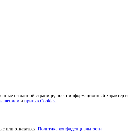
кту Парковый, остановка «Караван-Сарай» Автобус: 19; 31;
нные на данной странице, носят информационный характер и
глашением
и
приняв Cookies.
ые или отказаться.
Политика конфиденциальности