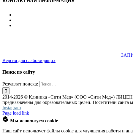
КОНТАКТНАЯ ИНФОРМАЦИЯ
улица Караван-Сарайская, дом 3, Оренбург, Оренбургск
607-500
+7 922 886 75 00
График:
ПН.-ПТ.
8:00 — 20:00
СБ.-ВС.
08:00 — 17:00
На общественном транспорте:
по ул. Цвиллинга, остановка 
33; 43; 51; 52; 56; 57; 101; 156
Не забудьте предварительно
ЗАПИ
Версия для слабовидящих
Поиск по сайту
Результат поиска:
2014-2026 © Клиника «Сити Мед» (ООО «Сити Мед») ЛИЦЕНЗИ
предназначены для образовательных целей. Посетители сайта 
Instagram
Page load link
Мы используем cookie
Наш сайт использует файлы cookie для улучшения работы и ана