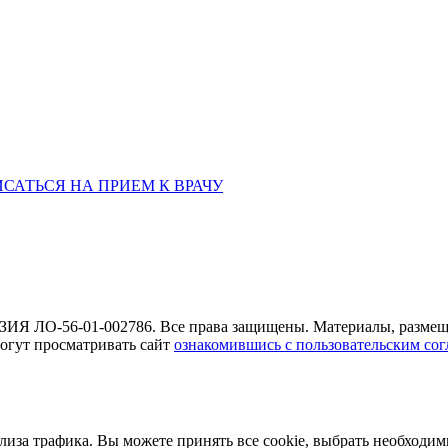
ая обл., 460006
«РЫБАКОВСКАЯ» Автобус: 18; 22; 25; 47; 48; 124; 126
по проспе
САТЬСЯ НА ПРИЕМ К ВРАЧУ
Я ЛО-56-01-002786. Все права защищены. Материалы, размеще
могут просматривать сайт
ознакомившись с пользовательским со
лиза трафика. Вы можете принять все cookie, выбрать необходим