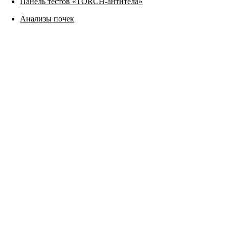
Панель тестов «TORCH-антитела»
Анализы почек
ФОТОГРАФИИ ПРОЦЕДУРЫ