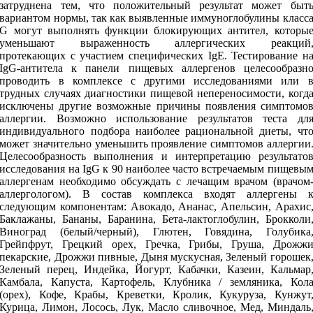
затруднена тем, что положительный результат может быт
вариантом нормы, так как выявленные иммуноглобулины класс
G могут выполнять функции блокирующих антител, которы
уменьшают выраженность аллергических реакций
протекающих с участием специфических IgE. Тестирование н
IgG-антитела к панели пищевых аллергенов целесообразн
проводить в комплексе с другими исследованиями или 
трудных случаях диагностики пищевой непереносимости, когд
исключены другие возможные причины появления симптомо
аллергии. Возможно использование результатов теста дл
индивидуального подбора наиболее рациональной диеты, чт
может значительно уменьшить проявление симптомов аллергии
Целесообразность выполнения и интерпретацию результато
исследования на IgG к 90 наиболее часто встречаемым пищевы
аллергенам необходимо обсуждать с лечащим врачом (врачом
аллергологом). В состав комплекса входят аллергены 
следующим компонентам: Авокадо, Ананас, Апельсин, Арахис
Баклажаны, Бананы, Баранина, Бета-лактоглобулин, Брокколи
Виноград (белый/черный), Глютен, Говядина, Голубика
Грейпфрут, Грецкий орех, Гречка, Грибы, Груша, Дрожж
пекарские, Дрожжи пивные, Дыня мускусная, Зеленый горошек
Зеленый перец, Индейка, Йогурт, Кабачки, Казеин, Кальмар
Камбала, Капуста, Картофель, Клубника / земляника, Кол
(орех), Кофе, Крабы, Креветки, Кролик, Кукуруза, Кунжут
Курица, Лимон, Лосось, Лук, Масло сливочное, Мед, Миндаль