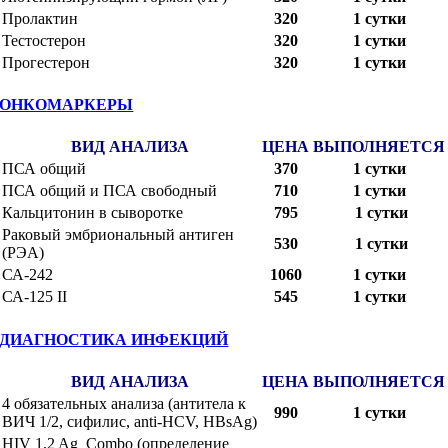
Пролактин
320
1 сутки
Тестостерон
320
1 сутки
Прогестерон
320
1 сутки
ОНКОМАРКЕРЫ
ВИД АНАЛИЗА
ЦЕНА
ВЫПОЛНЯЕТСЯ
ПСА общий
370
1 сутки
ПСА общий и ПСА свободный
710
1 сутки
Кальцитонин в сыворотке
795
1 сутки
Раковый эмбриональный антиген
530
1 сутки
(РЭА)
СА-242
1060
1 сутки
СА-125 II
545
1 сутки
ДИАГНОСТИКА ИНФЕКЦИЙ
ВИД АНАЛИЗА
ЦЕНА
ВЫПОЛНЯЕТСЯ
4 обязательных анализа (антитела к
990
1 сутки
ВИЧ 1/2, сифилис, anti-HCV, HBsAg)
HIV 1,2 Ag Combo (определение