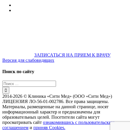
607-500
+7 922 886 75 00
График:
ПН.-ПТ.
8:00 — 20:00
СБ.-ВС.
08:00 — 17:00
На общественном транспорте:
по ул. Цвиллинга,
остановка «РЫБАКОВСКАЯ» Автобус: 18; 22; 25; 47; 48; 124;
126
по проспекту Парковый, остановка «Караван-Сарай»
Автобус: 19; 31; 33; 43; 51; 52; 56; 57; 101; 156
Не забудьте
предварительно
ЗАПИСАТЬСЯ НА ПРИЕМ К ВРАЧУ
Версия для слабовидящих
Поиск по сайту
Результат
поиска:
2014-2026 © Клиника «Сити Мед» (ООО «Сити Мед»)
ЛИЦЕНЗИЯ ЛО-56-01-002786. Все права защищены.
Материалы, размещенные на данной странице, носят
информационный характер и предназначены для
образовательных целей. Посетители сайта могут
просматривать сайт
ознакомившись с пользовательским
соглашением
и
приняв Cookies.