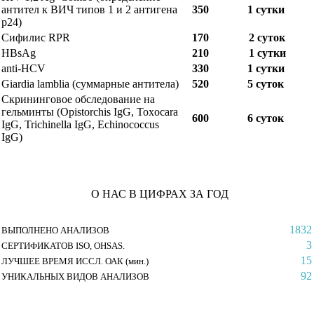
антител к ВИЧ типов 1 и 2 антигена
350
1 сутки
р24)
Сифилис RPR
170
2 суток
HBsAg
210
1 сутки
anti-HCV
330
1 сутки
Giardia lamblia (суммарные антитела)
520
5 суток
Скрининговое обследование на
гельминты (Opistorchis IgG, Toxocara
600
6 cуток
IgG, Trichinella IgG, Echinococcus
IgG)
О НАС В ЦИФРАХ ЗА ГОД
1832
ВЫПОЛНЕНО АНАЛИЗОВ
3
СЕРТИФИКАТОВ ISO, OHSAS.
15
ЛУЧШЕЕ ВРЕМЯ ИССЛ. ОАК (мин.)
92
УНИКАЛЬНЫХ ВИДОВ АНАЛИЗОВ