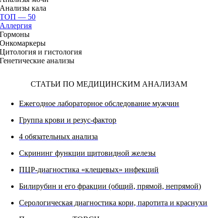
Анализы кала
ТОП — 50
Аллергия
Гормоны
Онкомаркеры
Цитология и гистология
Генетические анализы
СТАТЬИ ПО МЕДИЦИНСКИМ АНАЛИЗАМ
Ежегодное лабораторное обследование мужчин
Группа крови и резус-фактор
4 обязательных анализа
Скрининг функции щитовидной железы
ПЦР-диагностика «клещевых» инфекций
Билирубин и его фракции (общий, прямой, непрямой)
Серологическая диагностика кори, паротита и краснухи