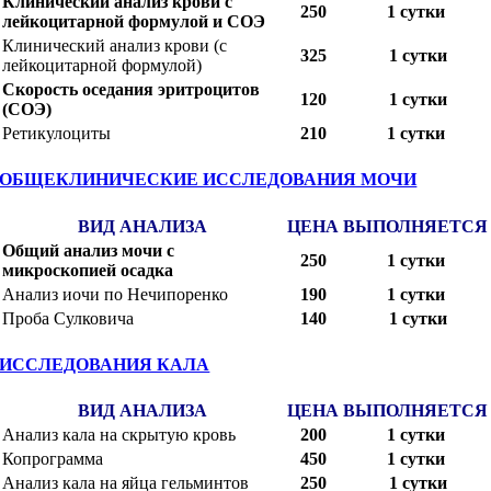
Клинический анализ крови с
250
1 сутки
лейкоцитарной формулой и СОЭ
Клинический анализ крови (с
325
1 сутки
лейкоцитарной формулой)
Скорость оседания эритроцитов
120
1 сутки
(СОЭ)
Ретикулоциты
210
1 сутки
ОБЩЕКЛИНИЧЕСКИЕ ИССЛЕДОВАНИЯ МОЧИ
ВИД АНАЛИЗА
ЦЕНА
ВЫПОЛНЯЕТСЯ
Общий анализ мочи с
250
1 сутки
микроскопией осадка
Анализ иочи по Нечипоренко
190
1 сутки
Проба Сулковича
140
1 сутки
ИССЛЕДОВАНИЯ КАЛА
ВИД АНАЛИЗА
ЦЕНА
ВЫПОЛНЯЕТСЯ
Анализ кала на скрытую кровь
200
1 сутки
Копрограмма
450
1 сутки
Анализ кала на яйца гельминтов
250
1 сутки