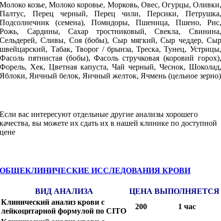
Молоко козье, Молоко коровье, Морковь, Овес, Огурцы, Оливки
Палтус, Перец черный, Перец чили, Персики, Петрушка
Подсолнечник (семена), Помидоры, Пшеница, Пшено, Рис
Рожь, Сардины, Сахар тростниковый, Свекла, Свинина
Сельдерей, Сливы, Соя (бобы), Сыр мягкий, Сыр чеддер, Сы
швейцарский, Табак, Творог / брынза, Треска, Тунец, Устрицы
Фасоль пятнистая (бобы), Фасоль стручковая (коровий горох)
Форель, Хек, Цветная капуста, Чай черный, Чеснок, Шоколад
Яблоки, Яичный белок, Яичный желток, Ячмень (цельное зерно
Если вас интересуют отдельные другие анализы хорошего
качества, вы можете их сдать их в нашей клинике по доступной
цене
ОБЩЕКЛИНИЧЕСКИЕ ИССЛЕДОВАНИЯ КРОВИ
ВИД АНАЛИЗА
ЦЕНА
ВЫПОЛНЯЕТСЯ
Клинический анализ крови с
200
1 час
лейкоцитарной формулой по CITO