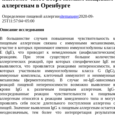
аллергенам в Оренбурге
Определение пищевой аллергии
sitemanager
2020-09-
25T11:57:04+05:00
Описание исследования
В большинстве случаев повышенная чувствительность 
пищевым аллергенам связана с иммунными механизмами
участие в которых принимают именно иммуноглобулины класс
Е (IgE), что приводит к немедленным (анафилактическим
реакциям. При этом существует большое количеств
аллергических реакций, при которых специфические IgE н
выявляются, что проявляется реакциями непереносимости, 
которых участвовали иммуноглобулины класса G (IgG)
иммунные комплексы, клеточный иммунитет и неиммунны
механизмы (ферментопатии). В случае не-IgE-зависимы
реакций пищевой непереносимости возможно выявление 
крови IgG к различным пищевым аллергенам. IgG
опосредованные реакции чувствительности к пищевы
аллергенам относятся к реакциям замедленного типа и могу
проявлять себя после длительного поступления аллергена 
пищей. Значение выявления IgG к пищевым аллергенам остаетс
неоднозначным, тем более что интерпретация результато