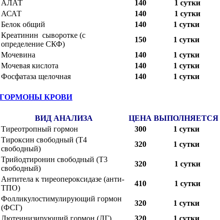
АЛАТ
140
1 сутки
АСАТ
140
1 сутки
Белок общий
140
1 сутки
Креатинин сыворотке (с
150
1 сутки
определение СКФ)
Мочевина
140
1 сутки
Мочевая кислота
140
1 сутки
Фосфатаза щелочная
140
1 сутки
ГОРМОНЫ КРОВИ
ВИД АНАЛИЗА
ЦЕНА
ВЫПОЛНЯЕТСЯ
Тиреотропный гормон
300
1 сутки
Тироксин свободный (Т4
320
1 сутки
свободный)
Трийодтиронин свободный (Т3
320
1 сутки
свободный)
Антитела к тиреопероксидазе (анти-
410
1 сутки
ТПО)
Фолликулостимулирующий гормон
320
1 сутки
(ФСГ)
Лютеинизирующий гормон (ЛГ)
320
1 сутки