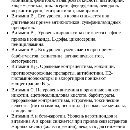
изониазид, фенитоин, вальпроевая кислота, азатиоприн,
хлорамфеникол, циклосерин, флуорурацил, леводопа,
меркаптопурин, амитриптилин, имипрамин.
Витамин В
. Его уровень в крови снижается при
5
длительном приеме антибиотиков, сульфаниламидных
препаратов.
Витамин В
. Уровень пиридоксина снижается на фоне
6
приема изониазида, L-дофы, циклосерина,
пеницилламина.
Витамин В
. Его уровень уменьшается при приеме
9
барбитуратов, фенитоина, антиконвульсантов,
метотрексата.
Витамин В
. Оральные контрацептивы, колхицин,
12
противосудорожные препараты, антибиотики, Н2-
гистаминоблокаторы и ахлоргидрия понижают
концентрацию В
.
12
Витамин С. На уровень витамина в организме влияют
никотин, ацетилсалициловая кислота, барбитураты,
пероральные контрацептивы, эстрогены, токсические
вещества (нитрозамины, пестициды) и тяжелые металлы,
гемодиализ.
Витамин А и бета-каротин. Уровень каротиноидов и
витамина А в крови снижается при приеме секвестрантов
жирных кислот (холестирамина), лекарств для снижения