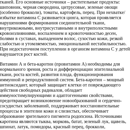
тканей. Его основные источники – растительные продукты:
шиповник, черная смородина, цитрусовые, зеленые овощи
(особенно брокколи), томаты, картофель, перец. При нехватке/
избытке витамина С развивается цинга, которая проявляется
нарушениями формирования соединительной ткани,
внутрикожными, внутрисуставными и внутриполостными
кровоизлияниями, воспалением и кровоточивостью десен,
болями в суставах, выпадением волос, сухостью кожи, резкой
слабостью и утомляемостью, эмоциональной нестабильностью.
При недостаточном поступлении в организм витамина С у дете
нарушается рост костей.
Витамин А и бета-каротин (провитамин А) необходимы для
нормального зрения, роста и дифференциации эпителиальной
ткани, роста костей, развития плода, функционирования
иммунной и репродуктивной систем. Бета-каротин – мощный
антиоксидант, который защищает клетки от повреждающего
действия свободных радикалов, обладает
иммуностимулирующими и адаптогенными свойствами,
предотвращает возникновение новообразований и сердечно-
сосудистых заболеваний, поддерживает восстановительные
процессы в эпителии кожи и слизистых, обеспечивает
образование зрительного пигмента родопсина. Источниками
каротина являются тыква, морковь, батат, зеленый лук, щавель,
шпинат, латук, помидоры, красный перец, брокколи,