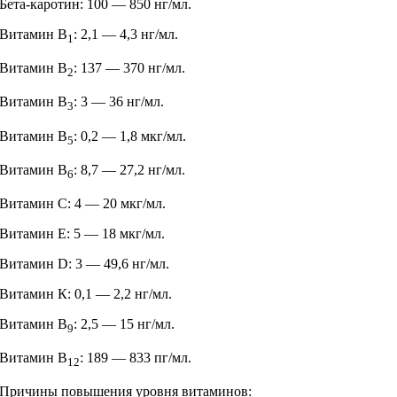
Бета-каротин: 100 — 850 нг/мл.
Витамин B
: 2,1 — 4,3 нг/мл.
1
Витамин B
: 137 — 370 нг/мл.
2
Витамин B
: 3 — 36 нг/мл.
3
Витамин B
: 0,2 — 1,8 мкг/мл.
5
Витамин B
: 8,7 — 27,2 нг/мл.
6
Витамин С: 4 — 20 мкг/мл.
Витамин Е: 5 — 18 мкг/мл.
Витамин D: 3 — 49,6 нг/мл.
Витамин К: 0,1 — 2,2 нг/мл.
Витамин В
: 2,5 — 15 нг/мл.
9
Витамин В
: 189 — 833 пг/мл.
12
Причины повышения уровня витаминов: