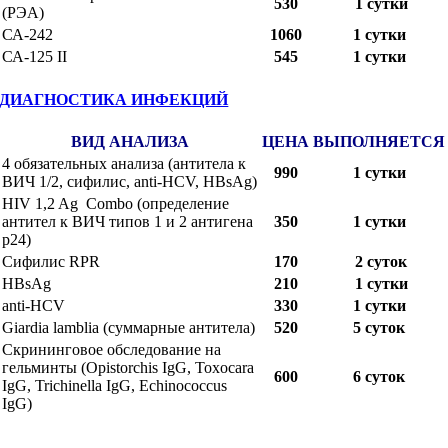
530
1 сутки
(РЭА)
СА-242
1060
1 сутки
СА-125 II
545
1 сутки
ДИАГНОСТИКА ИНФЕКЦИЙ
ВИД АНАЛИЗА
ЦЕНА
ВЫПОЛНЯЕТСЯ
4 обязательных анализа (антитела к
990
1 сутки
ВИЧ 1/2, сифилис, anti-HCV, HBsAg)
HIV 1,2 Ag Combo (определение
антител к ВИЧ типов 1 и 2 антигена
350
1 сутки
р24)
Сифилис RPR
170
2 суток
HBsAg
210
1 сутки
anti-HCV
330
1 сутки
Giardia lamblia (суммарные антитела)
520
5 суток
Скрининговое обследование на
гельминты (Opistorchis IgG, Toxocara
600
6 cуток
IgG, Trichinella IgG, Echinococcus
IgG)