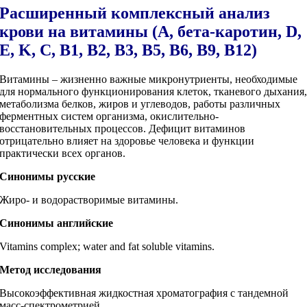
Расширенный комплексный анализ
крови на витамины (A, бета-каротин, D,
E, K, C, B1, B2, B3, B5, B6, B9, B12)
Витамины – жизненно важные микронутриенты, необходимые
для нормального функционирования клеток, тканевого дыхания
метаболизма белков, жиров и углеводов, работы различных
ферментных систем организма, окислительно-
восстановительных процессов. Дефицит витаминов
отрицательно влияет на здоровье человека и функции
практически всех органов.
Синонимы русские
Жиро- и водорастворимые витамины.
Синонимы
английские
Vitamins complex; water and fat soluble vitamins.
Метод исследования
Высокоэффективная жидкостная хроматография с тандемной
масс-спектрометрией.