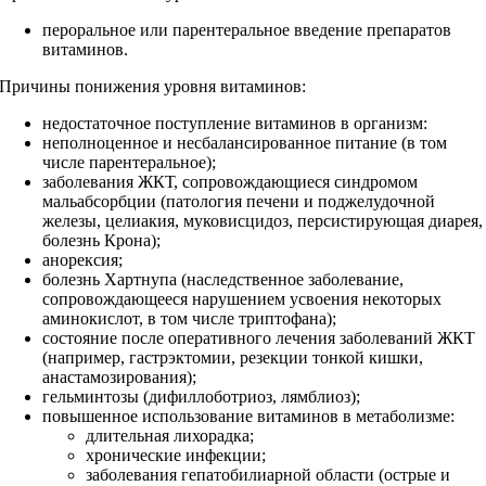
пероральное или парентеральное введение препаратов
витаминов.
Причины понижения уровня витаминов:
недостаточное поступление витаминов в организм:
неполноценное и несбалансированное питание (в том
числе парентеральное);
заболевания ЖКТ, сопровождающиеся синдромом
мальабсорбции (патология печени и поджелудочной
железы, целиакия, муковисцидоз, персистирующая диарея,
болезнь Крона);
анорексия;
болезнь Хартнупа (наследственное заболевание,
сопровождающееся нарушением усвоения некоторых
аминокислот, в том числе триптофана);
состояние после оперативного лечения заболеваний ЖКТ
(например, гастрэктомии, резекции тонкой кишки,
анастамозирования);
гельминтозы (дифиллоботриоз, лямблиоз);
повышенное использование витаминов в метаболизме:
длительная лихорадка;
хронические инфекции;
заболевания гепатобилиарной области (острые и