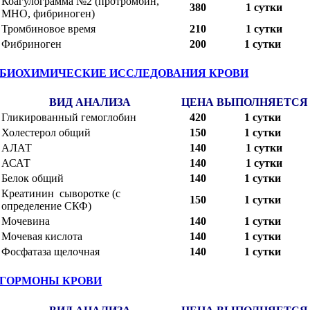
Коагулограмма №2 (протромбин,
380
1 сутки
МНО, фибриноген)
Тромбиновое время
210
1 сутки
Фибриноген
200
1 сутки
БИОХИМИЧЕСКИЕ ИССЛЕДОВАНИЯ КРОВИ
ВИД АНАЛИЗА
ЦЕНА
ВЫПОЛНЯЕТСЯ
Гликированный гемоглобин
420
1 сутки
Холестерол общий
150
1 сутки
АЛАТ
140
1 сутки
АСАТ
140
1 сутки
Белок общий
140
1 сутки
Креатинин сыворотке (с
150
1 сутки
определение СКФ)
Мочевина
140
1 сутки
Мочевая кислота
140
1 сутки
Фосфатаза щелочная
140
1 сутки
ГОРМОНЫ КРОВИ