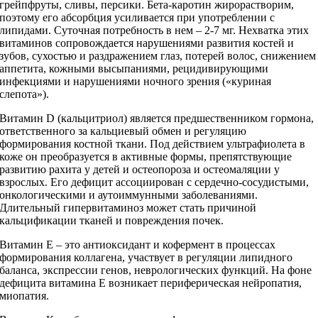
грейпфруты, сливы, персики. Бета-каротин жирорастворим,
поэтому его абсорбция усиливается при употреблении с
липидами. Суточная потребность в нем – 2-7 мг. Нехватка этих
витаминов сопровождается нарушениями развития костей и
зубов, сухостью и раздражением глаз, потерей волос, снижением
аппетита, кожными высыпаниями, рецидивирующими
инфекциями и нарушениями ночного зрения («куриная
слепота»).
Витамин D (кальцитриол) является предшественником гормона,
ответственного за кальциевый обмен и регуляцию
формирования костной ткани. Под действием ультрафиолета в
коже он преобразуется в активные формы, препятствующие
развитию рахита у детей и остеопороза и остеомаляции у
взрослых. Его дефицит ассоциирован с сердечно-сосудистыми,
онкологическими и аутоиммунными заболеваниями.
Длительный гипервитаминоз может стать причиной
кальцификации тканей и повреждения почек.
Витамин Е – это антиоксидант и кофермент в процессах
формирования коллагена, участвует в регуляции липидного
баланса, экспрессии генов, неврологических функций. На фоне
дефицита витамина Е возникает периферическая нейропатия,
миопатия.