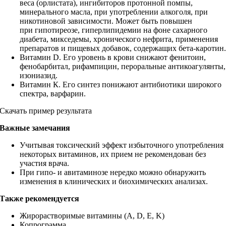
веса (орлистата), ингибиторов протонной помпы,
минерального масла, при употреблении алкоголя, при
никотиновой зависимости. Может быть повышен
при гипотиреозе, гиперлипидемии на фоне сахарного
диабета, микседемы, хронического нефрита, применения
препаратов и пищевых добавок, содержащих бета-каротин
Витамин D. Его уровень в крови снижают фенитоин,
фенобарбитал, рифампицин, пероральные антикоагулянты,
изониазид.
Витамин К. Его синтез понижают антибиотики широкого
спектра, варфарин.
Скачать пример результата
Важные замечания
Учитывая токсический эффект избыточного употребления
некоторых витаминов, их прием не рекомендован без
участия врача.
При гипо- и авитаминозе нередко можно обнаружить
изменения в клинических и биохимических анализах.
Также рекомендуется
Жирорастворимые витамины (A, D, E, K)
Копрограмма