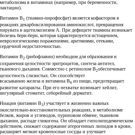
метаболизма в витаминах (например, при беременности,
лактации).
Витамин В
(тиамин-пирофосфат) является кофактором в
1
реакциях декарбоксилирования аминокислот, превращения
пирувата в ацетилкоэнзим А. При дефиците тиамина возникает
болезнь бери-бери, которая характеризуется истощением,
неврологическими поражениями, аритмиями, отеками,
сердечной недостаточностью.
Витамин В
(рибофлавин) необходим для образования и
2
сохранения целостности эритроцитов, синтеза антител,
тканевого дыхания. Совместно с ретинолом В
обеспечивает
2
целостность слизистых. Он способствует
всасыванию железа и витамина В
из пищи, предотвращает
6
развитие катаракты. При его нехватке возникает хейлит,
ангулярный стоматит, себорейный дерматит.
Ниацин (витамин В
) участвует в жизненно важных
3
окислительно-восстановительных реакциях, в метаболизме
белков, жиров и углеводов, пуриновом обмене, тканевом
дыхании, распаде гликогена. Он обладает гиполипидемическим
действием, снижает содержание атерогенных липидов в крови,
расширяет мелкие кровеносные сосуды и улучшает