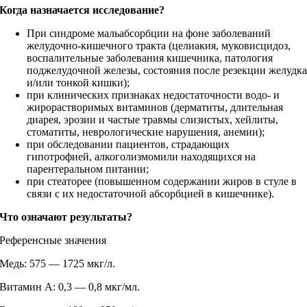
Когда назначается исследование?
При синдроме мальабсорбции на фоне заболеваний
желудочно-кишечного тракта (целиакия, муковисцидоз,
воспалительные заболевания кишечника, патология
поджелудочной железы, состояния после резекции желудк
и/или тонкой кишки);
при клинических признаках недостаточности водо- и
жирорастворимых витаминов (дерматиты, длительная
диарея, эрозии и частые травмы слизистых, хейлиты,
стоматиты, неврологические нарушения, анемии);
при обследовании пациентов, страдающих
гипотрофией, алкоголизмомили находящихся на
парентеральном питании;
при стеаторее (повышенном содержании жиров в стуле в
связи с их недостаточной абсорбцией в кишечнике).
Что означают результаты?
Референсные значения
Медь: 575 — 1725 мкг/л.
Витамин А: 0,3 — 0,8 мкг/мл.