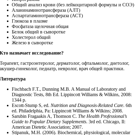
Общий анализ крови (без лейкоцитарной формулы и СОЭ)
Аланинаминотрансфераза (АЛТ)
Аспартатаминотрансфераза (АСТ)
Глюкоза в плазме
Фосфатаза щелочная общая
Белок общий в сыворотке
Холестерол общий
Железо в сыворотке
Кто назначает исследование?
Терапевт, гастроэнтеролог, дерматолог, офтальмолог, диетолог,
акушер-гинеколог, педиатр, невролог, врач общей практики.
Литература
Fischbach F.T., Dunning M.B. A Manual of Laboratory and
Diagnostic Tests, 8th Ed. Lippincott Williams & Wilkins, 2008:
1344 p.
Escott-Stump S, ed.
Nutrition and Diagnosis-Related Care
. 6th
ed. Philadelphia, Pa: Lippincott Williams & Wilkins; 2008.
Sarubin Fragaakis A, Thomson C.
The Health Professional’s
Guide to Popular Dietary Supplements
. 3rd ed. Chicago, Il:
American Dietetic Association; 2007.
Stipanuk, M.H. (2006). Biochemical, physiological, molecular