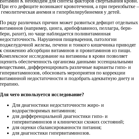
Витамин К необходим для синтеза факторов свертывания крови.
При его дефиците возникают кровотечения, а при переизбытке 
гемолитическая анемия и гипербилирубинемия у детей.
По ряду различных причин может развиться дефицит отдельных
витаминов (например, цинга, арибофлавиноз, пеллагра, бери-
бери, рахит), но чаще наблюдается поливитаминная
недостаточность. Нарушения пищеварения, патологии
поджелудочной железы, печени и тонкого кишечника приводят
к снижению абсорбции витаминов и провитаминов из пищи.
Комплексное исследование на витамины в крови позволяет
оценить обеспеченность организма данными эссенциальными
веществами, дифференцировать различные варианты гипо- и
гипервитаминозов, обосновать мероприятия по коррекции
витаминной недостаточности и подобрать адекватную диету и
терапию.
Для чего используется исследование?
Для диагностики недостаточности жиро- и
водорастворимых витаминов;
для дифференциальной диагностики гипо- и
гипервитаминозов и клинически схожих состояний;
для оценки сбалансированности питания;
для диагностики гипервитаминозов.