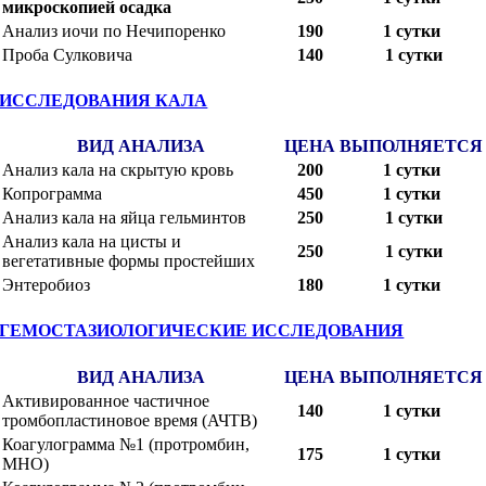
микроскопией осадка
Анализ иочи по Нечипоренко
190
1 сутки
Проба Сулковича
140
1 сутки
ИССЛЕДОВАНИЯ КАЛА
ВИД АНАЛИЗА
ЦЕНА
ВЫПОЛНЯЕТСЯ
Анализ кала на скрытую кровь
200
1 сутки
Копрограмма
450
1 сутки
Анализ кала на яйца гельминтов
250
1 сутки
Анализ кала на цисты и
250
1 сутки
вегетативные формы простейших
Энтеробиоз
180
1 сутки
ГЕМОСТАЗИОЛОГИЧЕСКИЕ ИССЛЕДОВАНИЯ
ВИД АНАЛИЗА
ЦЕНА
ВЫПОЛНЯЕТСЯ
Активированное частичное
140
1 сутки
тромбопластиновое время (АЧТВ)
Коагулограмма №1 (протромбин,
175
1 сутки
МНО)