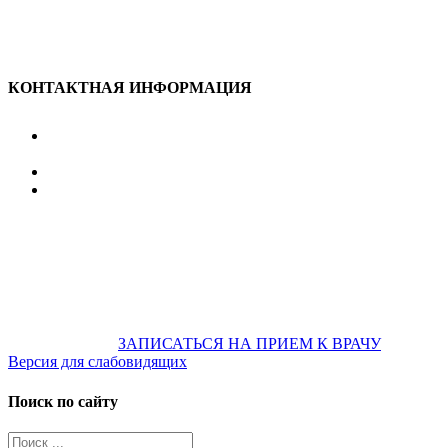
КОНТАКТНАЯ ИНФОРМАЦИЯ
улица Караван-Сарайская, дом 3, Оренбург,
Оренбургская обл., 460006
607-500
+7 922 886 75 00
График:
ПН.-ПТ.
8:00 — 20:00
СБ.-ВС.
08:00 — 17:00
На общественном транспорте:
по ул. Цвиллинга,
остановка «РЫБАКОВСКАЯ» Автобус: 18; 22; 25; 47; 48; 124;
126
по проспекту Парковый, остановка «Караван-Сарай»
Автобус: 19; 31; 33; 43; 51; 52; 56; 57; 101; 156
Не забудьте
предварительно
ЗАПИСАТЬСЯ НА ПРИЕМ К ВРАЧУ
Версия для слабовидящих
Поиск по сайту
Результат