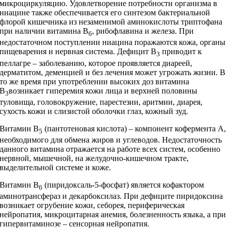
микроциркуляцию. Удовлетворение потребности организма в
ниацине также обеспечивается его синтезом бактериальной
флорой кишечника из незаменимой аминокислоты триптофана
при наличии витамина В
, рибофлавина и железа. При
6
недостаточном поступлении ниацина поражаются кожа, органы
пищеварения и нервная система. Дефицит В
приводит к
3
пеллагре – заболеванию, которое проявляется диареей,
дерматитом, деменцией и без лечения может угрожать жизни. В
то же время при употреблении высоких доз витамина
В
возникает гиперемия кожи лица и верхней половины
3
туловища, головокружение, парестезии, аритмии, диарея,
сухость кожи и слизистой оболочки глаз, кожный зуд.
Витамин В
(пантотеновая кислота) – компонент кофермента А,
5
необходимого для обмена жиров и углеводов. Недостаточность
данного витамина отражается на работе всех систем, особенно
нервной, мышечной, на желудочно-кишечном тракте,
выделительной системе и коже.
Витамин В
(пиридоксаль-5-фосфат) является кофактором
6
аминотрансфераз и декарбоксилаз. При дефиците пиридоксина
возникает огрубение кожи, себорея, периферическая
нейропатия, микроцитарная анемия, болезненность языка, а при
гипервитаминозе – сенсорная нейропатия.