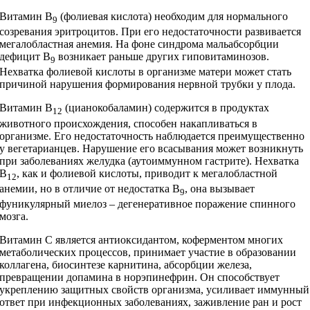
Витамин В
(фолиевая кислота) необходим для нормального
9
созревания эритроцитов. При его недостаточности развивается
мегалобластная анемия. На фоне синдрома мальабсорбции
дефицит В
возникает раньше других гиповитаминозов.
9
Нехватка фолиевой кислоты в организме матери может стать
причиной нарушения формирования нервной трубки у плода.
Витамин В
(цианокобаламин) содержится в продуктах
12
животного происхождения, способен накапливаться в
организме. Его недостаточность наблюдается преимущественно
у вегетарианцев. Нарушение его всасывания может возникнуть
при заболеваниях желудка (аутоиммунном гастрите). Нехватка
В
, как и фолиевой кислоты, приводит к мегалобластной
12
анемии, но в отличие от недостатка В
, она вызывает
9
фуникулярный миелоз – дегенеративное поражение спинного
мозга.
Витамин С является антиоксидантом, коферментом многих
метаболических процессов, принимает участие в образовании
коллагена, биосинтезе карнитина, абсорбции железа,
превращении допамина в норэпинефрин. Он способствует
укреплению защитных свойств организма, усиливает иммунный
ответ при инфекционных заболеваниях, заживление ран и рост