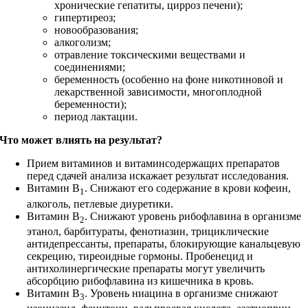
хронические гепатиты, цирроз печени);
гипертиреоз;
новообразования;
алкоголизм;
отравление токсическими веществами и
соединениями;
беременность (особенно на фоне никотиновой и
лекарственной зависимости, многоплодной
беременности);
период лактации.
Что может влиять на результат?
Прием витаминов и витаминсодержащих препаратов
перед сдачей анализа искажает результат исследования.
Витамин В
. Снижают его содержание в крови кофеин,
1
алкоголь, петлевые диуретики.
Витамин В
. Снижают уровень рибофлавина в организме
2
этанол, барбитураты, фенотиазин, трициклические
антидепрессанты, препараты, блокирующие канальцевую
секрецию, тиреоидные гормоны. Пробенецид и
антихолинергические препараты могут увеличить
абсорбцию рибофлавина из кишечника в кровь.
Витамин В
. Уровень ниацина в организме снижают
3