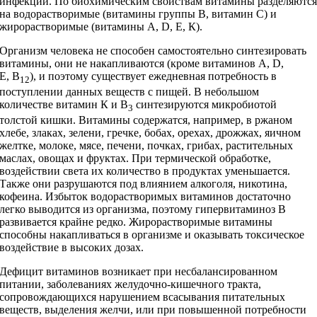
инфекций. По биохимическим свойствам витамины разделяютс
на водорастворимые (витамины группы В, витамин С) и
жирорастворимые (витамины А, D, Е, К).
Организм человека не способен самостоятельно синтезировать
витамины, они не накапливаются (кроме витаминов А, D,
Е, В
), и поэтому существует ежедневная потребность в
12
поступлении данных веществ с пищей. В небольшом
количестве витамин К и В
синтезируются микробиотой
3
толстой кишки. Витамины содержатся, например, в ржаном
хлебе, злаках, зелени, гречке, бобах, орехах, дрожжах, яичном
желтке, молоке, мясе, печени, почках, грибах, растительных
маслах, овощах и фруктах. При термической обработке,
воздействии света их количество в продуктах уменьшается.
Также они разрушаются под влиянием алкоголя, никотина,
кофеина. Избыток водорастворимых витаминов достаточно
легко выводится из организма, поэтому гипервитаминоз В
развивается крайне редко. Жирорастворимые витамины
способны накапливаться в организме и оказывать токсическое
воздействие в высоких дозах.
Дефицит витаминов возникает при несбалансированном
питании, заболеваниях желудочно-кишечного тракта,
сопровождающихся нарушением всасывания питательных
веществ, выделения желчи, или при повышенной потребности