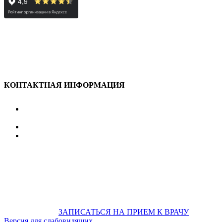
КОНТАКТНАЯ ИНФОРМАЦИЯ
улица Караван-Сарайская, дом 3, Оренбург,
Оренбургская обл., 460006
607-500
+7 922 886 75 00
График:
ПН.-ПТ.
8:00 — 20:00
СБ.-ВС.
08:00 — 17:00
На общественном транспорте:
по ул. Цвиллинга,
остановка «РЫБАКОВСКАЯ» Автобус: 18; 22; 25; 47; 48; 124;
126
по проспекту Парковый, остановка «Караван-Сарай»
Автобус: 19; 31; 33; 43; 51; 52; 56; 57; 101; 156
Не забудьте
предварительно
ЗАПИСАТЬСЯ НА ПРИЕМ К ВРАЧУ
Версия для слабовидящих